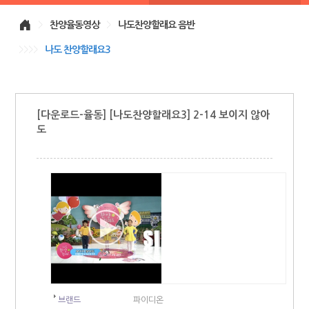
>
찬양율동영상
>
나도찬양할래요 음반
>>>>
나도 찬양할래요3
[다운로드-율동] [나도찬양할래요3] 2-14 보이지 않아
도
브랜드
파이디온