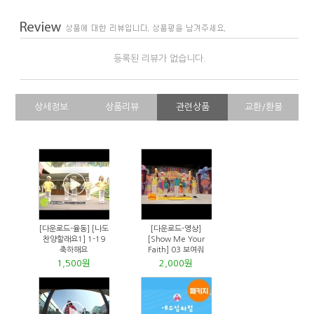
등록된 리뷰가 없습니다.
상세정보
상품리뷰
관련상품
교환/환불
[다운로드-율동] [나도
[다운로드-영상]
찬양할래요1] 1-19
[Show Me Your
축하해요
Faith] 03 보여줘
1,500원
2,000원