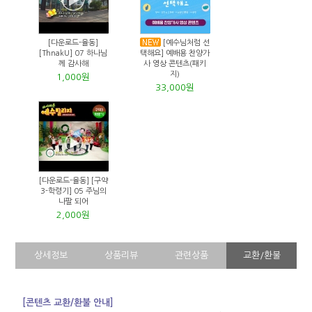
[다운로드-율동]
[예수님처럼 선
[ThnakU] 07 하나님
택해요] 예배용 찬양가
께 감사해
사 영상 콘텐츠(패키
지)
1,000원
33,000원
[다운로드-율동] [구약
3-학령기] 05 주님의
나팔 되어
2,000원
상세정보
상품리뷰
관련상품
교환/환불
[콘텐츠 교환/환불 안내]