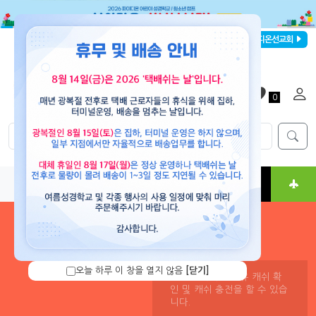
파이디온선교회
로그인
회원가입
해외배송
|
|
0
0
교재
도서
뮤직
용품
현수막
콘텐츠
오늘 하루 이 창을 열지 않음
[닫기]
로그인 하시면 보유 캐쉬 확
인 및 캐쉬 충전을 할 수 있습
니다.