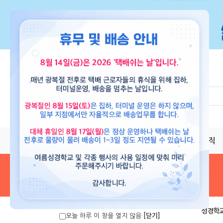
교재
도서
뮤직
음원 및 악보
>
성경학교
오늘 하루 이 창을 열지 않음
[닫기]