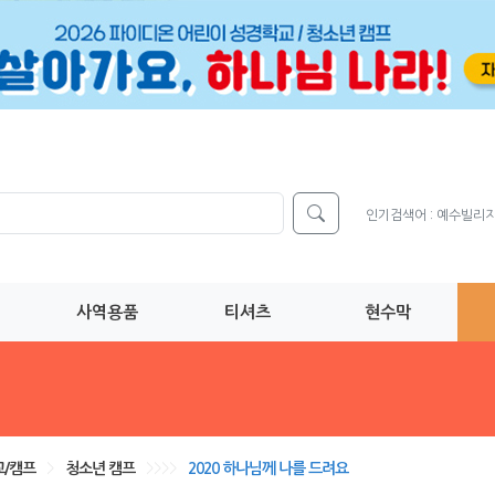
인기검색어 :
예수빌리
사역용품
티셔츠
현수막
/캠프
>
청소년 캠프
>>>>
2020 하나님께 나를 드려요