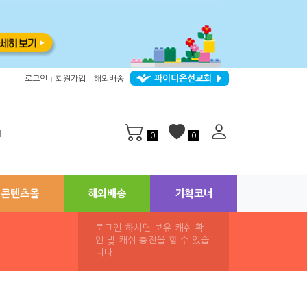
파이디온선교회
로그인
회원가입
해외배송
|
|
지
0
0
콘텐츠몰
해외배송
기획코너
로그인 하시면 보유 캐쉬 확
인 및 캐쉬 충전을 할 수 있습
니다.