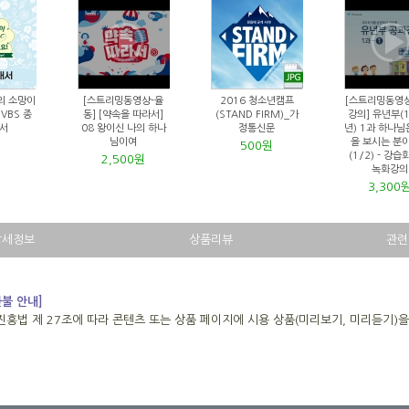
의 소망이
[스트리밍동영상-율
2016 청소년캠프
[스트리밍동영
 VBS 종
동] [약속을 따라서]
(STAND FIRM)_가
강의] 유년부(
서
08 왕이신 나의 하나
정통신문
년) 1과 하나님
님이여
을 보시는 분
500원
(1/2) - 강습
2,500원
녹화강의
3,300
상세정보
상품리뷰
관련
환불 안내]
진흥법 제 27조에 따라 콘텐츠 또는 상품 페이지에 시용 상품(미리보기, 미리듣기)