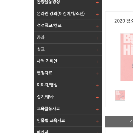
찬양율동영상
온라인 강의(어린이/청소년)
2020 
성경학교/캠프
공과
설교
사역 기획안
행정자료
이미지/영상
절기/행사
교육활동자료
인물별 교육자료
패키지