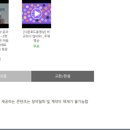
상-공과
[다운로드동영상] 비
1~3학
교하지 않아요!_주제
은 마음
영상
이에요
무료
회 현장
원
상품
교환/환불
을 제공하는 콘텐츠는 청약철회 및 계약의 해제가 불가능합