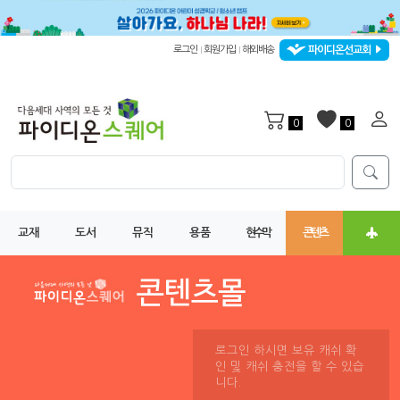
파이디온선교회
로그인
회원가입
해외배송
|
|
0
0
교재
도서
뮤직
용품
현수막
콘텐츠
로그인 하시면 보유 캐쉬 확
인 및 캐쉬 충전을 할 수 있습
니다.