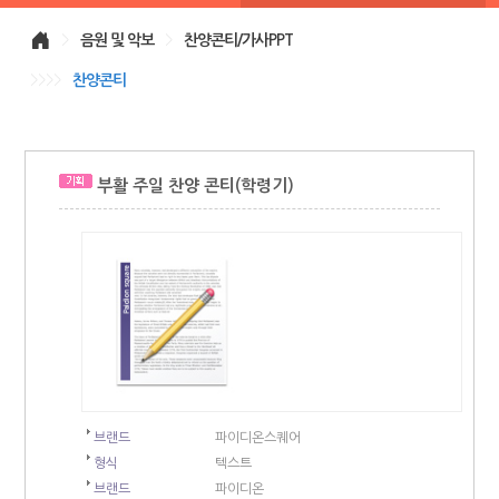
>
음원 및 악보
>
찬양콘티/가사PPT
>>>>
찬양콘티
부활 주일 찬양 콘티(학령기)
브랜드
파이디온스퀘어
형식
텍스트
브랜드
파이디온