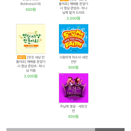
Boldness(4과)
들어요] 예배용 찬양가
사 영상 콘텐츠- 하나
400원
님께 맡겨 드려요
3,000원
[멋진 세상 만
사랑하게 하소서-세컨
들어요] 예배용 찬양가
건반
사 영상 콘텐츠- 하나
900원
님 마음
3,000원
주님께 영광 - 세컨건
반
900원