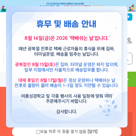
파이디온선교회
로그인
회원가입
해외배송
|
|
0
0
교재
도서
뮤직
용품
현수막
콘텐츠
로그인 하시면 보유 캐쉬 확
인 및 캐쉬 충전을 할 수 있습
니다.
오늘 하루 이 창을 열지 않음
[닫기]