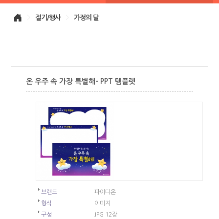
>
절기/행사
>
가정의 달
온 우주 속 가장 특별해- PPT 템플렛
브랜드
파이디온
형식
이미지
구성
JPG 12장