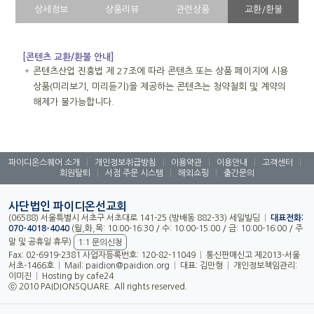
상세정보
상품리뷰
관련상품
교환/환불
[콘텐츠 교환/환불 안내]
＊
콘텐츠산업 진흥법 제 27조에 따라 콘텐츠 또는 상품 페이지에 시용
상품(미리보기, 미리듣기)을 제공하는 콘텐츠는 청약철회 및 계약의
해제가 불가능합니다.
파이디온스퀘어 소개
|
개인정보취급방침
|
이용약관
|
이용안내
|
고객센터
|
회원탈퇴
|
서점 주문 시스템
|
해외쇼핑
|
출간문의
사단법인 파이디온선교회
(06588) 서울특별시 서초구 서초대로 141-25 (방배동 882-33) 세일빌딩
|
대표전화:
070-4018-4040
(월,화,목: 10:00-16:30 / 수: 10:00-15:00 / 금: 10:00-16:00 / 주
말 및 공휴일 휴무)
1:1 문의신청
Fax: 02-6919-2381 사업자등록번호: 120-82-11049
|
통신판매신고 제2013-서울
서초-1466호
|
Mail:
paidion@paidion.org
|
대표: 김만형
|
개인정보책임관리:
이미진
|
Hosting by cafe24
ⓒ 2010 PAIDIONSQUARE. All rights reserved.