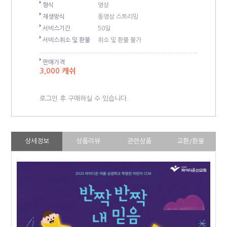
형식
영상
재생방식
동영상 스트리밍
서비스기간
50일
서비스취소 및 환불
취소 및 환불 불가
판매가격
3,000 캐쉬
로그인 후 구매하실 수 있습니다.
상세정보
상품리뷰
관련상품
교환/환불