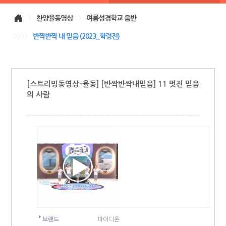
>
찬양율동영상
>
여름성경학교 음반
>>>>
반짝반짝 내 믿음 (2023_학령전)
[스트리밍동영상-율동] [반짝반짝내믿음] 11 멋진 믿음
의 사람
브랜드
파이디온