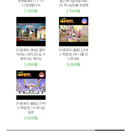
찬양할래요1] 1-15
동] [하나님의눈으로]
나 찬양합니다
03 하나님만을 찬양해
1,500원
2,500원
[다운로드-영상] [꿈이
[다운로드-율동] [신약
자라는 나무] 09 날 사
2-학령전] 04 나를 만
랑하시는 예수님
나주세요
1,000원
3,000원
[다운로드-율동] [구약
3-학령전] 10 하나님
일꾼
3,500원