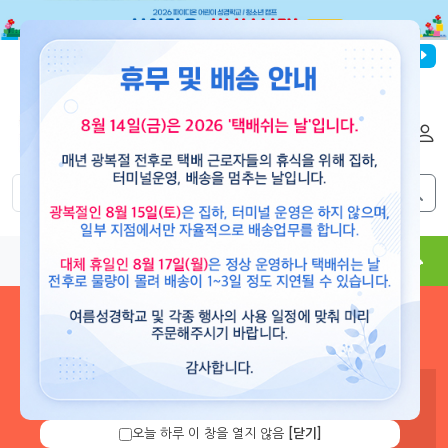
파이디온선교회
로그인
회원가입
해외배송
|
|
0
0
교재
도서
뮤직
용품
현수막
콘텐츠
로그인 하시면 보유 캐쉬 확
인 및 캐쉬 충전을 할 수 있습
니다.
오늘 하루 이 창을 열지 않음
[닫기]