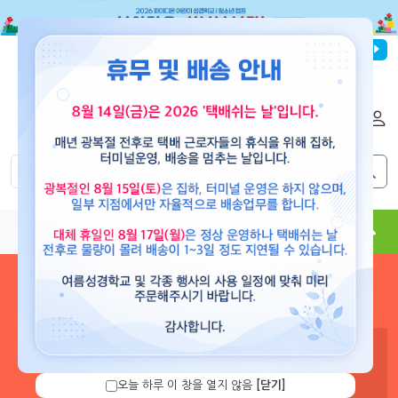
파이디온선교회
로그인
회원가입
해외배송
|
|
0
0
교재
도서
뮤직
용품
현수막
콘텐츠
로그인 하시면 보유 캐쉬 확
인 및 캐쉬 충전을 할 수 있습
니다.
오늘 하루 이 창을 열지 않음
[닫기]