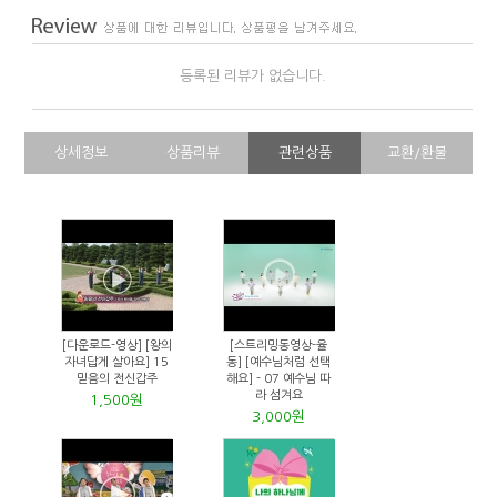
등록된 리뷰가 없습니다.
상세정보
상품리뷰
관련상품
교환/환불
[다운로드-영상] [왕의
[스트리밍동영상-율
자녀답게 살아요] 15
동] [예수님처럼 선택
믿음의 전신갑주
해요] - 07 예수님 따
라 섬겨요
1,500원
3,000원