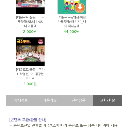
[다운로드-율동] [나도
[다운로드동영상-학령
찬양할래요3] 1-05
기율동영상패키지]_나
내 마음에
의 하나님께
2,000원
44,900원
[다운로드-율동] [구약
1-학령전] 29 꿈꾸는
아이로
3,000원
상세정보
상품리뷰
관련상품
교환/환불
[콘텐츠 교환/환불 안내]
＊
콘텐츠산업 진흥법 제 27조에 따라 콘텐츠 또는 상품 페이지에 시용