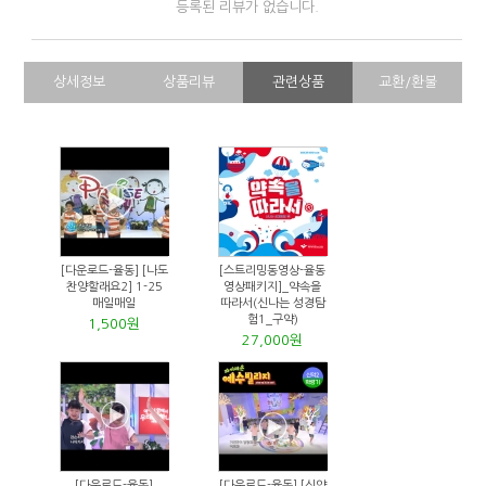
등록된 리뷰가 없습니다.
상세정보
상품리뷰
관련상품
교환/환불
[다운로드-율동] [나도
[스트리밍동영상-율동
찬양할래요2] 1-25
영상패키지]_약속을
매일매일
따라서(신나는 성경탐
험1_구약)
1,500원
27,000원
[다운로드-율동]
[다운로드-율동] [신약