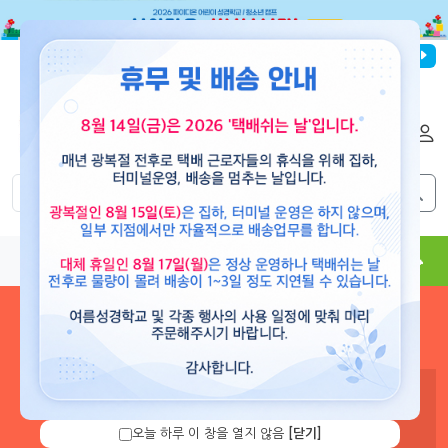
파이디온선교회
로그인
회원가입
해외배송
|
|
0
0
교재
도서
뮤직
용품
현수막
콘텐츠
로그인 하시면 보유 캐쉬 확
인 및 캐쉬 충전을 할 수 있습
니다.
오늘 하루 이 창을 열지 않음
[닫기]