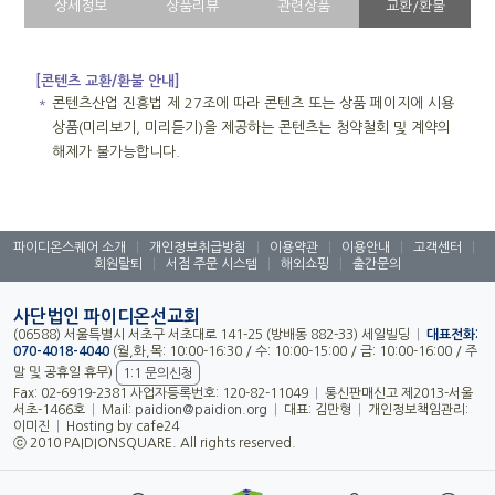
상세정보
상품리뷰
관련상품
교환/환불
[콘텐츠 교환/환불 안내]
＊
콘텐츠산업 진흥법 제 27조에 따라 콘텐츠 또는 상품 페이지에 시용
상품(미리보기, 미리듣기)을 제공하는 콘텐츠는 청약철회 및 계약의
해제가 불가능합니다.
파이디온스퀘어 소개
|
개인정보취급방침
|
이용약관
|
이용안내
|
고객센터
|
회원탈퇴
|
서점 주문 시스템
|
해외쇼핑
|
출간문의
사단법인 파이디온선교회
(06588) 서울특별시 서초구 서초대로 141-25 (방배동 882-33) 세일빌딩
|
대표전화:
070-4018-4040
(월,화,목: 10:00-16:30 / 수: 10:00-15:00 / 금: 10:00-16:00 / 주
말 및 공휴일 휴무)
1:1 문의신청
Fax: 02-6919-2381 사업자등록번호: 120-82-11049
|
통신판매신고 제2013-서울
서초-1466호
|
Mail:
paidion@paidion.org
|
대표: 김만형
|
개인정보책임관리:
이미진
|
Hosting by cafe24
ⓒ 2010 PAIDIONSQUARE. All rights reserved.