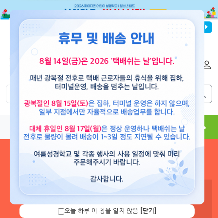
파이디온선교회
로그인
회원가입
해외배송
|
|
0
0
교재
도서
뮤직
용품
현수막
콘텐츠
로그인 하시면 보유 캐쉬 확
인 및 캐쉬 충전을 할 수 있습
니다.
오늘 하루 이 창을 열지 않음
[닫기]