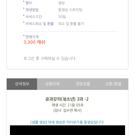
형식
영상
재생방법
동영상 스트리밍
서비스기간
30일
서비스취소 및 환불
취소 및 환불 불가
판매가격
3,300 캐쉬
로그인 후 구매하실 수 있습니다.
상세정보
상품리뷰
관련상품
교환/환불
공과강의(청소년) 3과
-2
재생 시간: 21분 03초
(강사: 김수연 목사)
[샘플 영상] 아래 영상은 미리보기용 동영상입니다.