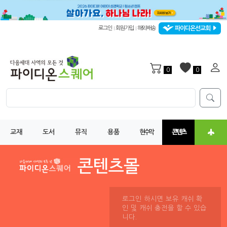
파이디온선교회
로그인
회원가입
해외배송
|
|
0
0
교재
도서
뮤직
용품
현수막
콘텐츠
로그인 하시면 보유 캐쉬 확
인 및 캐쉬 충전을 할 수 있습
니다.