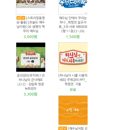
[스트리밍동영
예수님 안에서 우리는
상-율동] [오늘도 예수
하나 _학령전 설교자
님이랑] 04 생명의 떡
료_3과 서로 세워줘요
우리 예수님
(행 11장22~26)
3,000원
1,500원
공과강의(유치부)1과
[하나님이 나를 사용하
하나님의 군사예요
세요] 주제강의 PPT_
(2/2) - 강습회 현장
학령전 ·기용
녹화강의
무료
3,300원
[예수님처럼 선