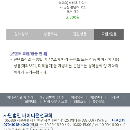
택해요] 예배용 찬양가
사 영상 콘텐츠- 02.
오직 예수
3,000원
상세정보
상품리뷰
관련상품
교환/환불
[콘텐츠 교환/환불 안내]
＊
콘텐츠산업 진흥법 제 27조에 따라 콘텐츠 또는 상품 페이지에 시용
상품(미리보기, 미리듣기)을 제공하는 콘텐츠는 청약철회 및 계약의
해제가 불가능합니다.
파이디온스퀘어 소개
|
개인정보취급방침
|
이용약관
|
이용안내
|
고객센터
|
회원탈퇴
|
서점 주문 시스템
|
해외쇼핑
|
출간문의
사단법인 파이디온선교회
(06588) 서울특별시 서초구 서초대로 141-25 (방배동 882-33) 세일빌딩
|
대표전화:
070-4018-4040
(월,화,목: 10:00-16:30 / 수: 10:00-15:00 / 금: 10:00-16:00 / 주