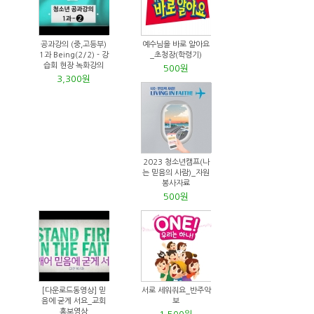
공과강의 (중,고등부)
예수님을 바로 알아요
1과 Being(2/2) - 강
_초청장(학령기)
습회 현장 녹화강의
500원
3,300원
2023 청소년캠프(나
는 믿음의 사람)_자원
봉사자료
500원
[다운로드동영상] 믿
서로 세워줘요_반주악
음에 굳게 서요_교회
보
홍보영상