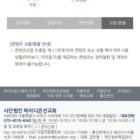
1,500원
무료
상세정보
상품리뷰
관련상품
교환/환불
[콘텐츠 교환/환불 안내]
＊
콘텐츠산업 진흥법 제 27조에 따라 콘텐츠 또는 상품 페이지에 시용
상품(미리보기, 미리듣기)을 제공하는 콘텐츠는 청약철회 및 계약의
해제가 불가능합니다.
파이디온스퀘어 소개
|
개인정보취급방침
|
이용약관
|
이용안내
|
고객센터
|
회원탈퇴
|
서점 주문 시스템
|
해외쇼핑
|
출간문의
사단법인 파이디온선교회
(06588) 서울특별시 서초구 서초대로 141-25 (방배동 882-33) 세일빌딩
|
대표전화:
070-4018-4040
(월,화,목: 10:00-16:30 / 수: 10:00-15:00 / 금: 10:00-16:00 / 주
말 및 공휴일 휴무)
1:1 문의신청
Fax: 02-6919-2381 사업자등록번호: 120-82-11049
|
통신판매신고 제2013-서울
서초-1466호
|
Mail:
paidion@paidion.org
|
대표: 김만형
|
개인정보책임관리: