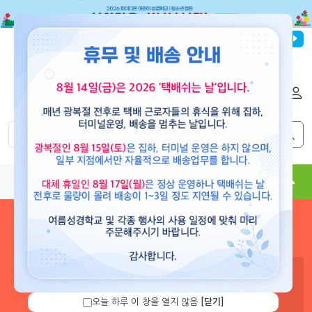
파이디온선교회
로그인
회원가입
해외배송
|
|
0
0
교재
도서
뮤직
용품
현수막
콘텐츠
로그인 하시면 보유 캐쉬 확
인 및 캐쉬 충전을 할 수 있습
니다.
오늘 하루 이 창을 열지 않음
[닫기]