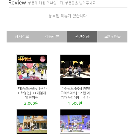
등록된 리뷰가 없습니다.
상세정보
상품리뷰
관련상품
교환/환불
[다운로드-율동] [구약
[다운로드-율동] [별빛
1-학령전] 33 매일매
크리스마스] 12 한 아
일 찬양해
기가 우리에게 나리라
2,000원
1,500원