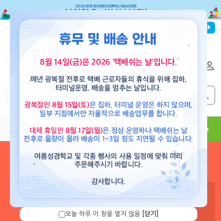
파이디온선교회
로그인
회원가입
해외배송
|
|
0
0
교재
도서
뮤직
용품
현수막
콘텐츠
로그인 하시면 보유 캐쉬 확
인 및 캐쉬 충전을 할 수 있습
니다.
오늘 하루 이 창을 열지 않음
[닫기]