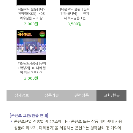
[다운로드-율동] [나도
[다운로드-율동] [진짜
찬양할래요3] 1-06
진짜 하나님] 11 언제
예수님은 나의 왕
나 하나님은 1번
2,000원
3,500원
[다운로드-율동] [구약
3-학령기] 36 나의 힘
이 되신 여호와여
3,000원
상세정보
상품리뷰
관련상품
교환/환불
[콘텐츠 교환/환불 안내]
＊
콘텐츠산업 진흥법 제 27조에 따라 콘텐츠 또는 상품 페이지에 시용
상품(미리보기, 미리듣기)을 제공하는 콘텐츠는 청약철회 및 계약의