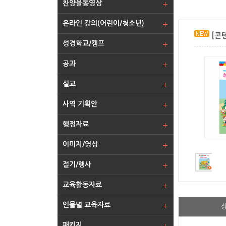
찬양율동영상
온라인 강의(어린이/청소년)
[콘
성경학교/캠프
공과
설교
사역 기획안
행정자료
이미지/영상
절기/행사
교육활동자료
인물별 교육자료
패키지