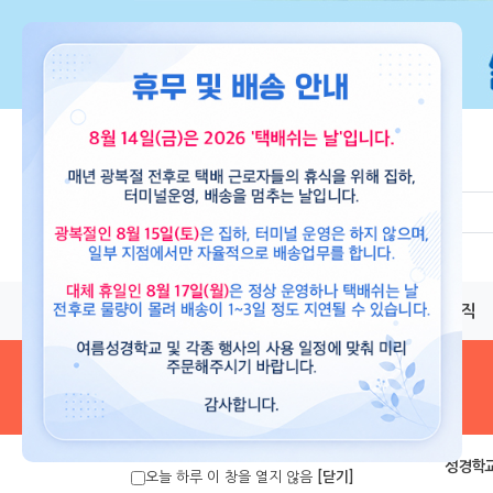
교재
도서
뮤직
음원 및 악보
>
성경학교
오늘 하루 이 창을 열지 않음
[닫기]