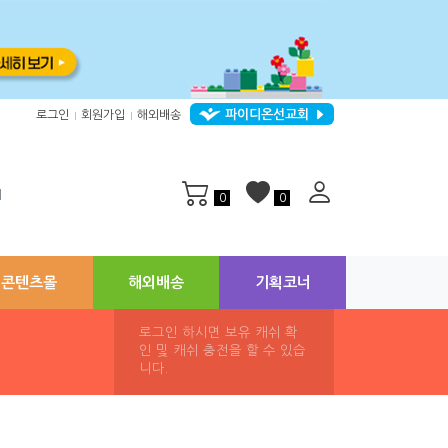
파이디온선교회
로그인
회원가입
해외배송
|
|
지
0
0
콘텐츠몰
해외배송
기획코너
로그인 하시면 보유 캐쉬 확
인 및 캐쉬 충전을 할 수 있습
니다.