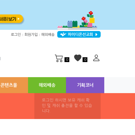
파이디온선교회
로그인
회원가입
해외배송
|
|
지
0
0
콘텐츠몰
해외배송
기획코너
로그인 하시면 보유 캐쉬 확
인 및 캐쉬 충전을 할 수 있습
니다.