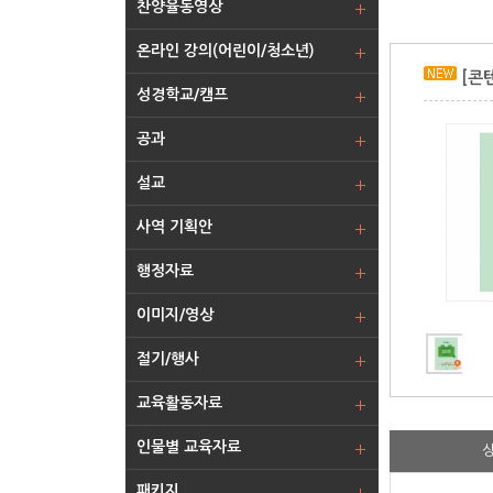
찬양율동영상
온라인 강의(어린이/청소년)
[콘텐
성경학교/캠프
공과
설교
사역 기획안
행정자료
이미지/영상
절기/행사
교육활동자료
인물별 교육자료
패키지