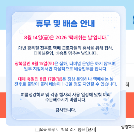
교재
도서
뮤직
음원 및 악보
>
성경학교
오늘 하루 이 창을 열지 않음
[닫기]