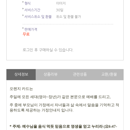
형식
이미지
서비스기간
30일
서비스취소 및 환불
취소 및 환불 불가
판매가격
무료
로그인 후 구매하실 수 있습니다.
상세정보
상품리뷰
관련상품
교환/환불
오렌지 카드는
주일에 모든 세대
(
영아
~
장년
)
가 같은 본문으로 예배를 드리고
,
주 중에 부모님이 가정에서 자녀들과 삶 속에서 말씀을 기억하고 적
용하도록 제공하는 가정안내지 입니다
.
*
주제: 예수님을 음식 먹듯 믿음으로 영생을 얻고 누리라 (요6:47-