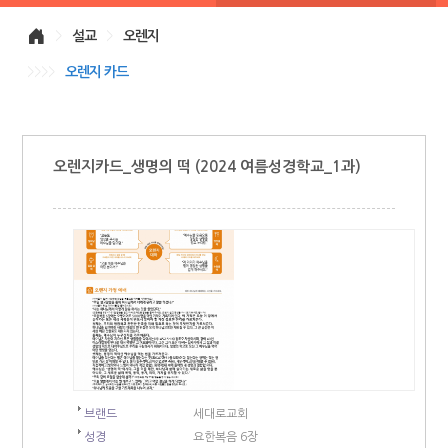
>
설교
>
오렌지
>>>>
오렌지 카드
오렌지카드_생명의 떡 (2024 여름성경학교_1과)
브랜드
세대로교회
성경
요한복음 6장