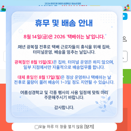
파이디온선교회
로그인
회원가입
해외배송
|
|
0
0
교재
도서
뮤직
용품
현수막
콘텐츠
로그인 하시면 보유 캐쉬 확
인 및 캐쉬 충전을 할 수 있습
니다.
오늘 하루 이 창을 열지 않음
[닫기]