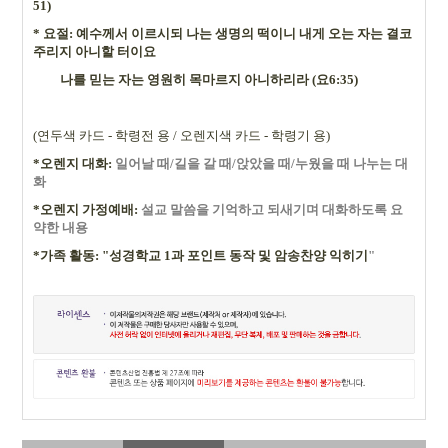
51)
*
요절: 예수께서 이르시되 나는 생명의 떡이니 내게 오는 자는 결코
주리지 아니할 터이요
나를 믿는 자는 영원히 목마르지 아니하리라 (요6:35
)
(
연두색 카드
-
학령전 용 /
오렌지색 카드
-
학령기 용
)
*
오렌지 대화
:
일어날 때
/
길을 갈 때
/
앉았을 때
/
누웠을 때 나누는 대
화
*
오렌지 가정예배
:
설교 말씀을 기억하고 되새기며 대화하도록 요
약한 내용
*
가족 활동: "성경학교 1과 포인트 동작 및 암송찬양 익히기
"