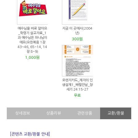
예수님을 바로 알아요
지금 이 곳에서(2004
_학령기 설교자료_1
년)
과 예수님은 하나님이
300원
에요(요한복음 1장
43~46, 65~14, 14
장 8~9)
1,000원
오렌지카드_제자의 인
생설계1_배필만남_창
세기 24:15-27
무료
상세정보
상품리뷰
관련상품
교환/환불
[콘텐츠 교환/환불 안내]