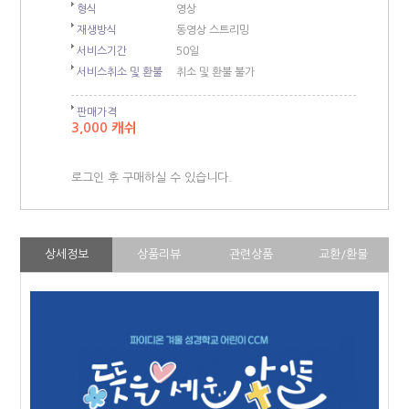
형식
영상
재생방식
동영상 스트리밍
서비스기간
50일
서비스취소 및 환불
취소 및 환불 불가
판매가격
3,000 캐쉬
로그인 후 구매하실 수 있습니다.
상세정보
상품리뷰
관련상품
교환/환불