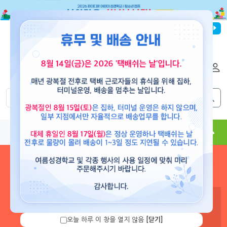
파이디온선교회
로그인
회원가입
해외배송
|
|
0
0
교재
도서
뮤직
용품
현수막
콘텐츠
로그인 하시면 보유 캐쉬 확
인 및 캐쉬 충전을 할 수 있습
니다.
오늘 하루 이 창을 열지 않음
[닫기]