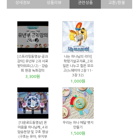
상세정보
상품리뷰
관련상품
교환/환불
[스트리밍동영상-공과
나는 하나님의 리더]
강의] 유년부 2과 서로
학령기설교자료_2과
받아줘요(2/2) - 강습
일은 나누고 힘은 모으
회 현장 녹화강의
고(느헤미야 2장 11-
3장 32)
3,300원
1,000원
[다운로드동영상] 온
우리는 하나 메달 뱃지
마음을 하나님께_4과
만들기
암송찬양 및 구호 영상
1,500원
(구호는 유아, 유치부