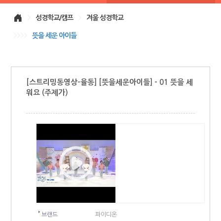
>
성경학교/캠프
>
겨울 성경학교
>>>>
뜻을 세운 아이들
[스트리밍동영상-율동] [뜻을세운아이들] - 01 뜻을 세
워요 (주제가)
브랜드
파이디온