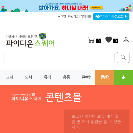
파이디온선교회
로그인
회원가입
해외배송
|
|
0
0
교재
도서
뮤직
용품
현수막
콘텐츠
로그인 하시면 보유 캐쉬 확
인 및 캐쉬 충전을 할 수 있습
니다.