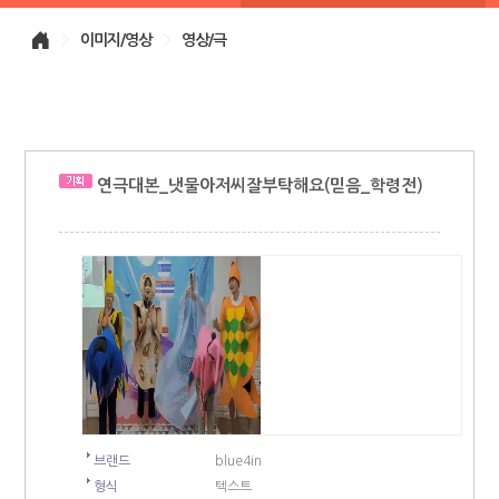
>
이미지/영상
>
영상/극
연극대본_냇물아저씨잘부탁해요(믿음_학령전)
브랜드
blue4in
형식
텍스트