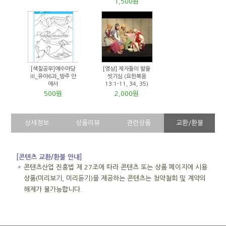
1,500원
[색칠공부]예수마당
[영상] 제자들의 발을
III_유아6과_방주 안
씻기심 (요한복음
에서
13:1-11, 34, 35)
500원
2,000원
상세정보
상품리뷰
관련상품
교환/환불
[콘텐츠 교환/환불 안내]
＊
콘텐츠산업 진흥법 제 27조에 따라 콘텐츠 또는 상품 페이지에 시용
상품(미리보기, 미리듣기)을 제공하는 콘텐츠는 청약철회 및 계약의
해제가 불가능합니다.