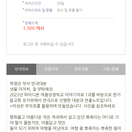
서비스기간
30일
서비스취소 및 환불
취소 및 환불 불가
판매가격
1,500 캐쉬
로그인 후 구매하실 수 있습니다.
상세정보
상품리뷰
관련상품
교환/환불
학령전 부서 연극대본
냇물 아저씨, 잘 부탁해요
2023년 파이디온 여름성경학교 이야기자료 1과를 바탕으로 한가
람교회 유치부에서 연극으로 진행한 대본과 연출노트입니다.
*의상은 부직포를 활용하여 만들었습니다. 사진을 참조하세요.
평화롭고 아름다운 작은 계곡에서 살고 있던 뾰족이는 어디로 가
야 할지 몰랐지만, 아름답고 멋진
돌이 되기 위하여 여행을 떠났어요.
여행 중 뾰족이는 뾰족한 몸이