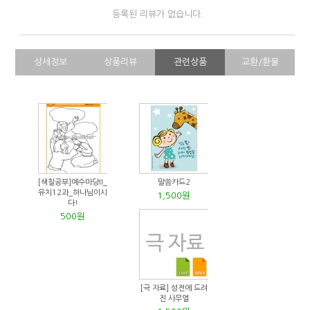
등록된 리뷰가 없습니다.
상세정보
상품리뷰
관련상품
교환/환불
[색칠공부]예수마당II_
말씀카드2
유치12과_하나님이시
1,500원
다!
500원
[극 자료] 성전에 드려
진 사무엘