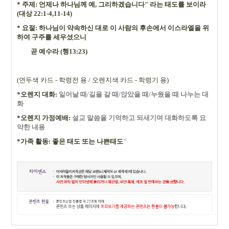
*
주제: 언제나 하나님께 예, 그리하겠습니다" 라는 태도를 보이라
(대상 22:1-4,11-14)
*
요절: 하나님이 약속하신 대로 이 사람의 후손에서 이스라엘을 위
하여 구주를 세우셨으니
곧 예수라 (행13:23)
(
연두색 카드
-
학령전 용 /
오렌지색 카드
-
학령기 용
)
*
오렌지 대화
:
일어날 때
/
길을 갈 때
/
앉았을 때
/
누웠을 때 나누는 대
화
*
오렌지 가정예배
:
설교 말씀을 기억하고 되새기며 대화하도록 요
약한 내용
*
가족 활동
:
좋은 태도 또는 나쁜태도
"