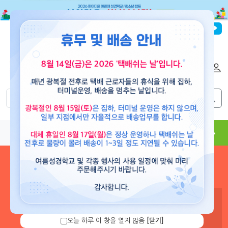
파이디온선교회
로그인
회원가입
해외배송
|
|
0
0
교재
도서
뮤직
용품
현수막
콘텐츠
로그인 하시면 보유 캐쉬 확
인 및 캐쉬 충전을 할 수 있습
니다.
오늘 하루 이 창을 열지 않음
[닫기]