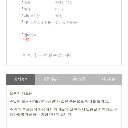
성경
역대상 22장
형식
이미지
서비스기간
30일
서비스취소 및 환불
취소 및 환불 불가
판매가격
무료
로그인 후 구매하실 수 있습니다.
상세정보
상품리뷰
관련상품
교환/환불
오렌지 카드는
주일에 모든 세대
(
영아
~
장년
)
가 같은 본문으로 예배를 드리고
,
주 중에 부모님이 가정에서 자녀들과 삶 속에서 말씀을 기억하고 적
용하도록 제공하는 가정안내지 입니다
.