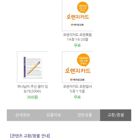
오렌지카드 요한복음
14장 16-20절
무료
하나님이 주신 꿈이 있
오렌지카드 요한일서
는가(2004)
5장 1-5절
300원
무료
상세정보
상품리뷰
관련상품
교환/환불
[콘텐츠 교환/환불 안내]