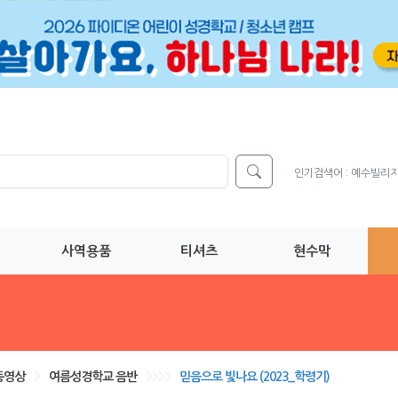
인기검색어 :
예수빌리
사역용품
티셔츠
현수막
동영상
>
여름성경학교 음반
>>>>
믿음으로 빛나요 (2023_학령기)