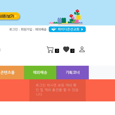
파이디온선교회
로그인
회원가입
해외배송
|
|
지
0
0
콘텐츠몰
해외배송
기획코너
로그인 하시면 보유 캐쉬 확
인 및 캐쉬 충전을 할 수 있습
니다.