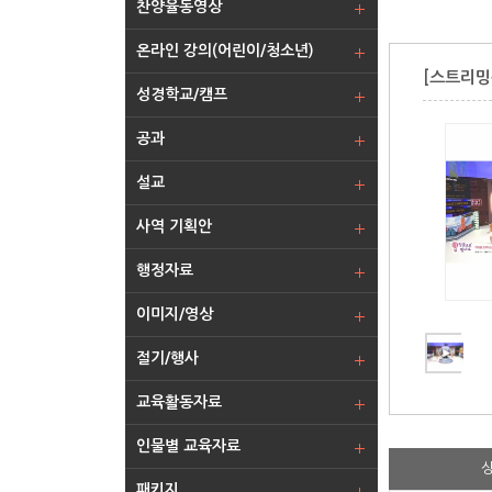
찬양율동영상
온라인 강의(어린이/청소년)
[스트리밍
성경학교/캠프
공과
설교
사역 기획안
행정자료
이미지/영상
절기/행사
교육활동자료
인물별 교육자료
패키지