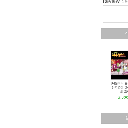
[다운로드-율
3-학령전] 3
의 고
3,00