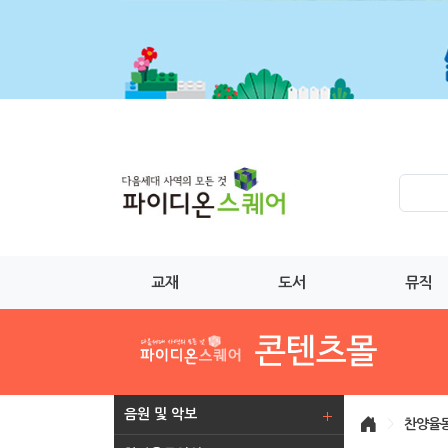
교재
도서
뮤직
음원 및 악보
>
찬양율