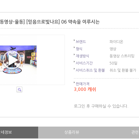
동영상-율동] [믿음으로빛나요] 06 약속을 이루시는
브랜드
파이디온
형식
영상
재생방식
동영상 스트리밍
서비스기간
50일
서비스취소 및 환불
취소 및 환불 불가
판매가격
3,000 캐쉬
로그인 후 구매하실 수 있습니다.
상세정보
상품리뷰
관련