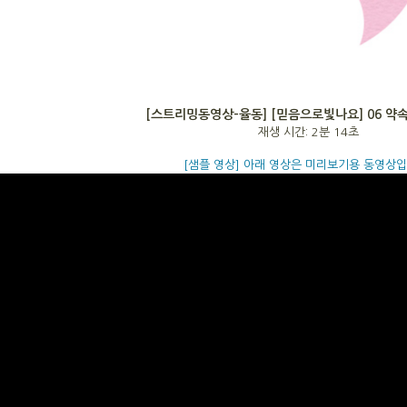
[스트리밍동영상-율동] [믿음으로빛나요] 06 약
재생 시간: 2분 14초
[샘플 영상] 아래 영상은 미리보기용 동영상입