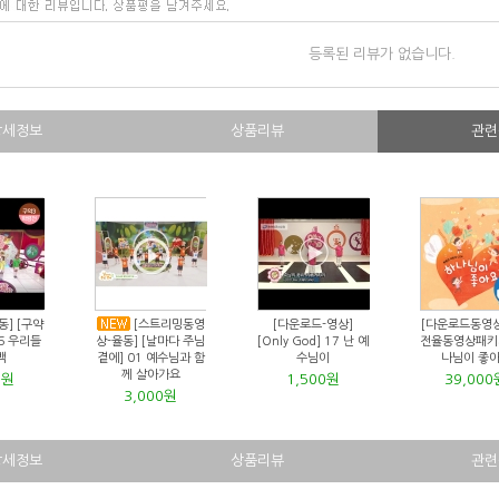
등록된 리뷰가 없습니다.
상세정보
상품리뷰
관련
동] [구약
[스트리밍동영
[다운로드-영상]
[다운로드동영
6 우리들
상-율동] [날마다 주님
[Only God] 17 난 예
전율동영상패키
백
곁에] 01 예수님과 함
수님이
나님이 좋
께 살아가요
0원
1,500원
39,000
3,000원
상세정보
상품리뷰
관련