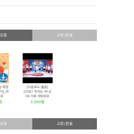
상품
교환/환불
상-학령
[다운로드-율동]
지]_하
[ONE! 우리는 하나]
아요
06 서로 세워줘요
원
3,000원
상품
교환/환불