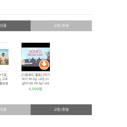
상품
교환/환불
15절_
[다운로드-율동] [여기
및 구호
여기 하나님 나라] 01
여름성경
살아가요 하나님 나라
4,000원
상품
교환/환불