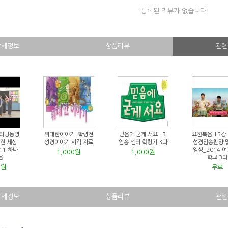
등록된 리뷰가 없습니다.
상세정보
상품리뷰
관련
리밍동영
위대한이야기_학령전
믿음에 굳게 서요_ 3.
요한복음 15장 
멋진 세상
성경이야기 시각 자료
암송 센터 학령기 3과
성경암송찬양 
11 하나
영상_2014 
1,000원
1,000원
음
학교 3과
0원
무료
상세정보
상품리뷰
관련