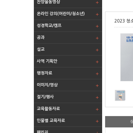
찬양율동영상
온라인 강의(어린이/청소년)
2023 
성경학교/캠프
공과
설교
사역 기획안
행정자료
이미지/영상
절기/행사
교육활동자료
인물별 교육자료
패키지