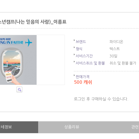
청소년캠프(나는 믿음의 사람)_이름표
브랜드
파이디온
형식
텍스트
서비스기간
30일
서비스취소 및 환불
취소 및 환불 불가
판매가격
500 캐쉬
로그인 후 구매하실 수 있습니다.
상세정보
상품리뷰
관련