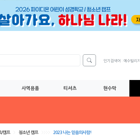
인기검색어 :
예수빌리
사역용품
티셔츠
현수막
/캠프
>
청소년 캠프
>>>>
2023 나는 믿음의사람!