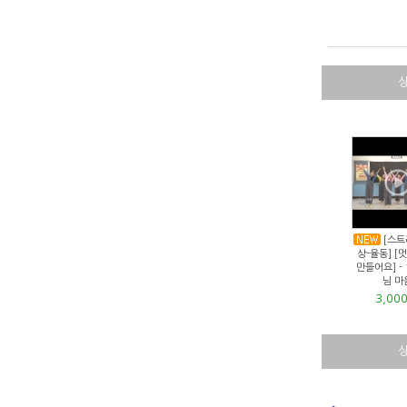
[스트
상-율동] [
만들어요] - 
님 마
3,00