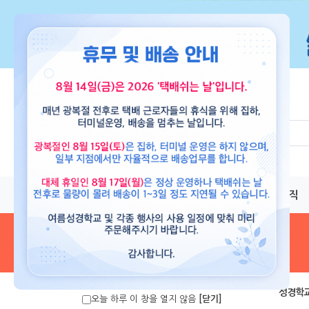
교재
도서
뮤직
음원 및 악보
>
성경학교
오늘 하루 이 창을 열지 않음
[닫기]