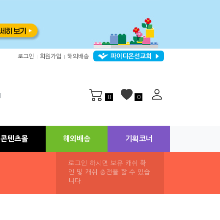
파이디온선교회
로그인
회원가입
해외배송
|
|
지
0
0
콘텐츠몰
해외배송
기획코너
로그인 하시면 보유 캐쉬 확
인 및 캐쉬 충전을 할 수 있습
니다.