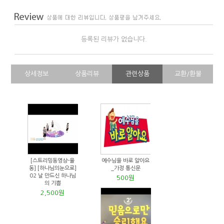
등록된 리뷰가 없습니다.
상세정보
상품리뷰
관련상품
교환/환불
[스트리밍동영상-율
예수님을 바로 알아요
동] [하나님의눈으로]
_가정 통신문
02 날 만드신 하나님
500원
의 기쁨
2,500원