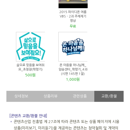
2015 파이디온 여름
VBS - 2과 주제제기
영상
무료
삶으로 믿음을 보여줘
온 마음을 하나님께_
요_초청장(학령기)
암송센터_학령기_4과
(시편 145편 1절)
500원
1,000원
상세정보
상품리뷰
관련상품
교환/환불
[콘텐츠 교환/환불 안내]
＊
콘텐츠산업 진흥법 제 27조에 따라 콘텐츠 또는 상품 페이지에 시용
상품(미리보기, 미리듣기)을 제공하는 콘텐츠는 청약철회 및 계약의