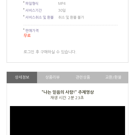
파일형식
MP4
서비스기간
30일
서비스취소 및 환불
취소 및 환불 불가
판매가격
무료
로그인 후 구매하실 수 있습니다.
상세정보
상품리뷰
관련상품
교환/환불
"나는 믿음의 사람!" 주제영상
재생 시간: 2분 23초