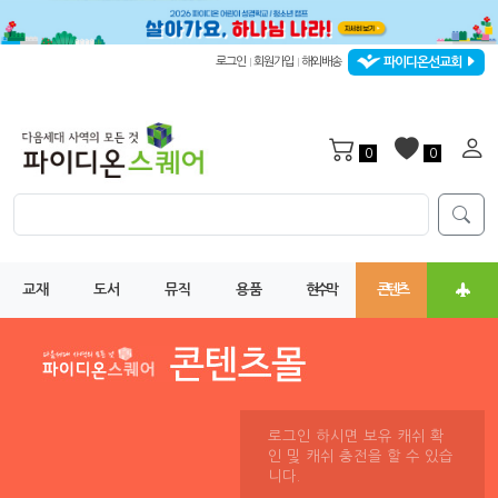
파이디온선교회
로그인
회원가입
해외배송
|
|
0
0
교재
도서
뮤직
용품
현수막
콘텐츠
로그인 하시면 보유 캐쉬 확
인 및 캐쉬 충전을 할 수 있습
니다.