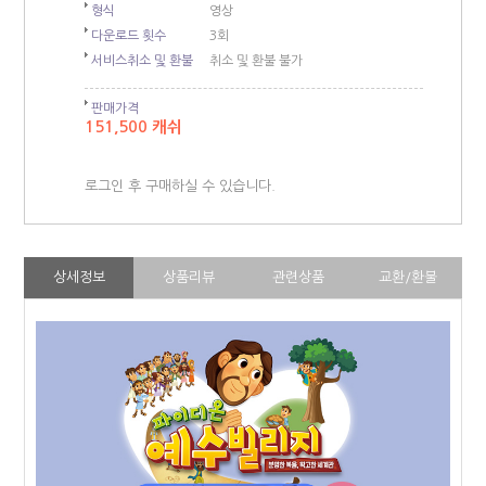
형식
영상
다운로드 횟수
3회
서비스취소 및 환불
취소 및 환불 불가
판매가격
151,500 캐쉬
로그인 후 구매하실 수 있습니다.
상세정보
상품리뷰
관련상품
교환/환불