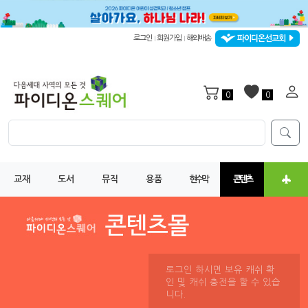
파이디온선교회
로그인
회원가입
해외배송
|
|
0
0
교재
도서
뮤직
용품
현수막
콘텐츠
로그인 하시면 보유 캐쉬 확
인 및 캐쉬 충전을 할 수 있습
니다.