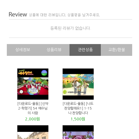
등록된 리뷰가 없습니다.
상세정보
상품리뷰
관련상품
교환/환불
[다운로드-율동] [신약
[다운로드-율동] [나도
2-학령기] 54 예수님
찬양할래요1] 1-15
의 사람
나 찬양합니다
2,000원
1,500원