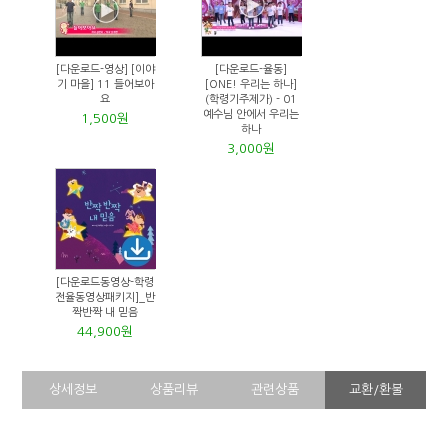
[다운로드-영상] [이야
[다운로드-율동]
기 마을] 11 들어보아
[ONE! 우리는 하나]
요
(학령기주제가) - 01
예수님 안에서 우리는
1,500원
하나
3,000원
[다운로드동영상-학령
전율동영상패키지]_반
짝반짝 내 믿음
44,900원
상세정보
상품리뷰
관련상품
교환/환불