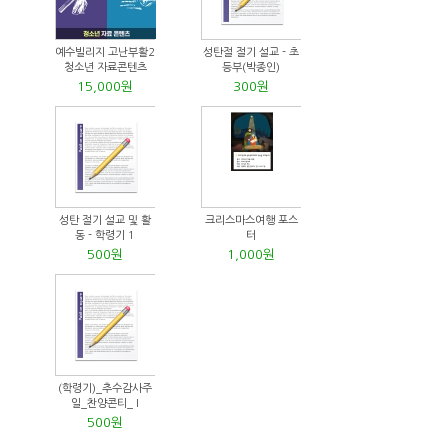
예수빌리지 고난부활2
성탄절 절기 설교 - 초
청소년 자료콘텐츠
등부(박종인)
15,000원
300원
성탄 절기 설교 및 활
크리스마스여행 포스
동 - 학령기 1
터
500원
1,000원
(학령기)_추수감사주
일_찬양콘티_ I
500원