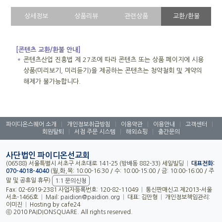
상세정보
상품리뷰
관련상품
교환/환불
[콘텐츠 교환/환불 안내]
＊
콘텐츠산업 진흥법 제 27조에 따라 콘텐츠 또는 상품 페이지에 시용
상품(미리보기, 미리듣기)을 제공하는 콘텐츠는 청약철회 및 계약의
해제가 불가능합니다.
파이디온스퀘어 소개
|
개인정보취급방침
|
이용약관
|
이용안내
|
고객센터
|
회원탈퇴
|
서점 주문 시스템
|
해외쇼핑
|
출간문의
사단법인 파이디온선교회
(06588) 서울특별시 서초구 서초대로 141-25 (방배동 882-33) 세일빌딩
|
대표전화:
070-4018-4040
(월,화,목: 10:00-16:30 / 수: 10:00-15:00 / 금: 10:00-16:00 / 주
말 및 공휴일 휴무)
1:1 문의신청
Fax: 02-6919-2381 사업자등록번호: 120-82-11049
|
통신판매신고 제2013-서울
서초-1466호
|
Mail:
paidion@paidion.org
|
대표: 김만형
|
개인정보책임관리:
이미진
|
Hosting by cafe24
ⓒ 2010 PAIDIONSQUARE. All rights reserved.