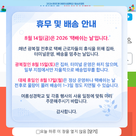
파이디온선교회
로그인
회원가입
해외배송
|
|
0
0
교재
도서
뮤직
용품
현수막
콘텐츠
로그인 하시면 보유 캐쉬 확
인 및 캐쉬 충전을 할 수 있습
니다.
오늘 하루 이 창을 열지 않음
[닫기]