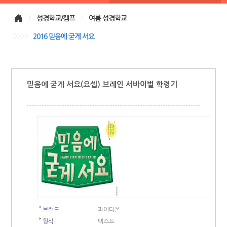
>
성경학교/캠프
>
여름 성경학교
>>>>
2016 믿음에 굳게 서요
믿음에 굳게 서요(요셉) 브레인 서바이벌 학령기
브랜드
파이디온
형식
텍스트