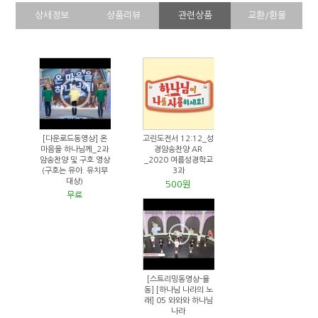
상세정보
상품리뷰
관련상품
교환/환불
[다운로드동영상] 온
고린도전서 12:12_성
마음을 하나님께_2과
경암송찬양 AR
암송찬양 및 구호 영상
_2020 여름성경학교
(구호는 유아. 유치부
3과
대상)
500원
무료
[스트리밍동영상-율
동] [하나님 나라의 노
래] 05 와와와 하나님
나라