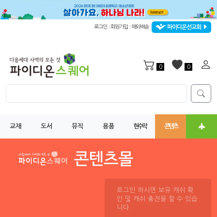
파이디온선교회
로그인
회원가입
해외배송
|
|
0
0
교재
도서
뮤직
용품
현수막
콘텐츠
로그인 하시면 보유 캐쉬 확
인 및 캐쉬 충전을 할 수 있습
니다.