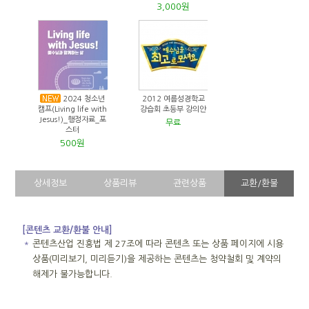
3,000원
2024 청소년
2012 여름성경학교
캠프(Living life with
강습회 초등부 강의안
Jesus!)_행정자료_포
무료
스터
500원
상세정보
상품리뷰
관련상품
교환/환불
[콘텐츠 교환/환불 안내]
＊
콘텐츠산업 진흥법 제 27조에 따라 콘텐츠 또는 상품 페이지에 시용
상품(미리보기, 미리듣기)을 제공하는 콘텐츠는 청약철회 및 계약의
해제가 불가능합니다.