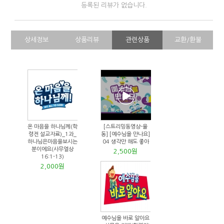
등록된 리뷰가 없습니다.
상세정보
상품리뷰
관련상품
교환/환불
온 마음을 하나님께(학
[스트리밍동영상-율
령전 설교자료)_1과_
동] [예수님을 만나요]
하나님은마음을보시는
04 생각만 해도 좋아
분이에요(사무엘상
2,500원
16:1-13)
2,000원
예수님을 바로 알아요