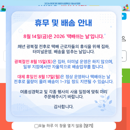
파이디온선교회
로그인
회원가입
해외배송
|
|
0
0
교재
도서
뮤직
용품
현수막
콘텐츠
로그인 하시면 보유 캐쉬 확
인 및 캐쉬 충전을 할 수 있습
니다.
오늘 하루 이 창을 열지 않음
[닫기]