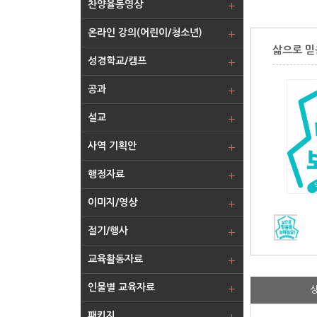
찬양율동영상
온라인 강의(어린이/청소년)
삶으로 믿
성경학교/캠프
공과
설교
사역 기획안
행정자료
이미지/영상
절기/행사
교육활동자료
인물별 교육자료
패키지