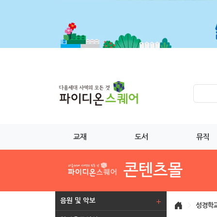
교재
도서
뮤직
음원 및 악보
>
성경학교