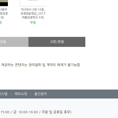
 사용하
야고보서 3장 14절_
가정성경
성경암송영상_2013
3과)
여름성경학교 3과)
원
무료
상품
교환/환불
을 제공하는 콘텐츠는 청약철회 및 계약의 해제가 불가능합
시스템
|
해외쇼핑
|
출간문의
0-15:00 / 금: 10:00-16:00 / 주말 및 공휴일 휴무)