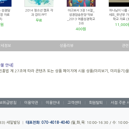
는 성경탐
2014 청소년 캠프 각
야고보서 3장 14절_
하나님이 나를
행정 자료
과 강의 PPT
성경암송찬양 악보
세요_유년부 
부)
_2013 여름성경학교
학교 자료 (
무료
3과
0원
11,000
400원
상세정보
상품리뷰
관련
환불 안내]
진흥법 제 27조에 따라 콘텐츠 또는 상품 페이지에 시용 상품(미리보기, 미리듣기)
보취급방침
|
이용약관
|
이용안내
|
고객센터
|
회원탈퇴
|
서점 주문 
-33) 세일빌딩
|
대표전화: 070-4018-4040
(월,화,목: 10:00-16:30 / 수: 10:0