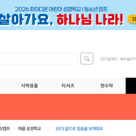
인기검색어 :
예수빌리
사역용품
티셔츠
현수막
/캠프
>
여름 성경학교
>>>>
2013 삶으로 믿음을 보여줘요