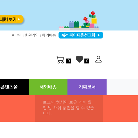
파이디온선교회
로그인
회원가입
해외배송
|
|
지
0
0
콘텐츠몰
해외배송
기획코너
로그인 하시면 보유 캐쉬 확
인 및 캐쉬 충전을 할 수 있습
니다.