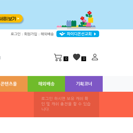
파이디온선교회
로그인
회원가입
해외배송
|
|
지
0
0
콘텐츠몰
해외배송
기획코너
로그인 하시면 보유 캐쉬 확
인 및 캐쉬 충전을 할 수 있습
니다.