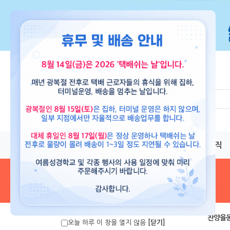
교재
도서
뮤직
음원 및 악보
>
찬양율
오늘 하루 이 창을 열지 않음
[닫기]