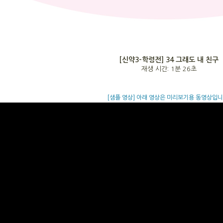
[신약3-학령전] 34 그래도 내 친구
재생 시간: 1분 26초
[샘플 영상] 아래 영상은 미리보기용 동영상입니