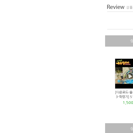
[다운로드-율
3-학령기] 5
1,50