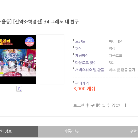
율동] [신약3-학령전] 34 그래도 내 친구
브랜드
파이디온
형식
영상
제공방식
다운로드
다운로드 횟수
3회
서비스취소 및 환불
취소 및 환불 불가
판매가격
3,000 캐쉬
로그인 후 구매하실 수 있습니다.
상세정보
상품리뷰
관련