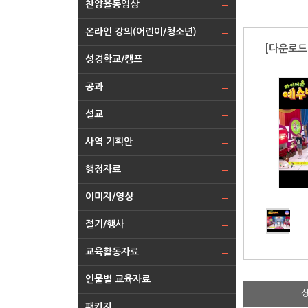
찬양율동영상
온라인 강의(어린이/청소년)
[다운로드-
성경학교/캠프
공과
설교
사역 기획안
행정자료
이미지/영상
절기/행사
교육활동자료
인물별 교육자료
패키지