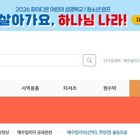
인기검색어 :
예수빌리
사역용품
티셔츠
현수막
동영상
>
예수빌리지 공과관련
>>>>
예수빌리지(신약3_학령전) 율동모음