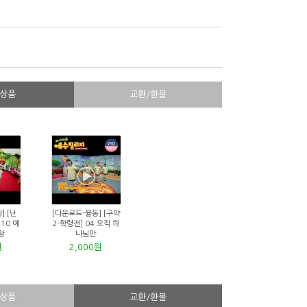
상품
교환/환불
] [난
[다운로드-율동] [구약
10 예
2-학령전] 04 오직 하
람
나님만
원
2,000원
상품
교환/환불