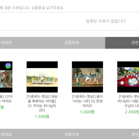
등록된 리뷰가 없습니다.
상세정보
상품리뷰
관련
동] [신약
[다운로드-영상] [세상
[다운로드-영상] [꿈이
[다운로드-영상
1 버려요
을 축복하는 아이들]
자라는 나무] 03 찬양
하나님의 사람] 
01 우리는 하나님의
하리라
수님의 사
0원
리더
1,000원
2,000
1,500원
상세정보
상품리뷰
관련