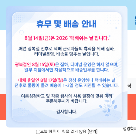
교재
도서
뮤직
음원 및 악보
>
성경학교
오늘 하루 이 창을 열지 않음
[닫기]