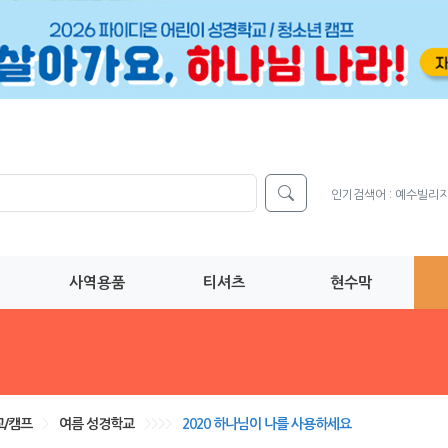
인기검색어 :
예수빌리
사역용품
티셔츠
현수막
/캠프
>
여름 성경학교
>>>>
2020 하나님이 나를 사용하세요