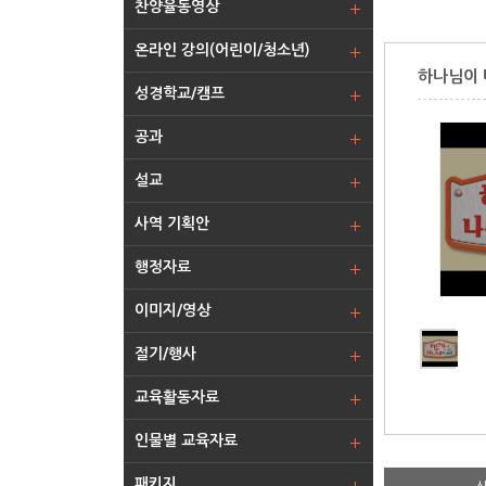
찬양율동영상
온라인 강의(어린이/청소년)
하나님이 
성경학교/캠프
공과
설교
사역 기획안
행정자료
이미지/영상
절기/행사
교육활동자료
인물별 교육자료
패키지