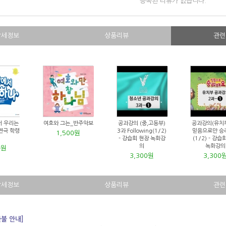
등록된 리뷰가 없습니다.
상세정보
상품리뷰
관련
서 우리는
여호와 그는_반주악보
공과강의 (중,고등부)
공과강의(유치
연극 학령
3과 Following(1/2)
믿음으로만 승
1,500원
- 강습회 현장 녹화강
(1/2) - 강습
의
녹화강의
0원
3,300원
3,300
상세정보
상품리뷰
관련
환불 안내]