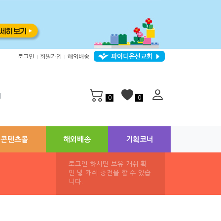
파이디온선교회
로그인
회원가입
해외배송
|
|
지
0
0
콘텐츠몰
해외배송
기획코너
로그인 하시면 보유 캐쉬 확
인 및 캐쉬 충전을 할 수 있습
니다.