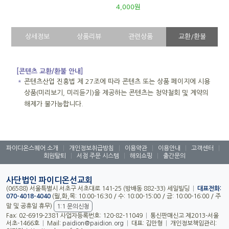
4,000원
상세정보
상품리뷰
관련상품
교환/환불
[콘텐츠 교환/환불 안내]
＊
콘텐츠산업 진흥법 제 27조에 따라 콘텐츠 또는 상품 페이지에 시용
상품(미리보기, 미리듣기)을 제공하는 콘텐츠는 청약철회 및 계약의
해제가 불가능합니다.
파이디온스퀘어 소개
|
개인정보취급방침
|
이용약관
|
이용안내
|
고객센터
|
회원탈퇴
|
서점 주문 시스템
|
해외쇼핑
|
출간문의
사단법인 파이디온선교회
(06588) 서울특별시 서초구 서초대로 141-25 (방배동 882-33) 세일빌딩
|
대표전화:
070-4018-4040
(월,화,목: 10:00-16:30 / 수: 10:00-15:00 / 금: 10:00-16:00 / 주
말 및 공휴일 휴무)
1:1 문의신청
Fax: 02-6919-2381 사업자등록번호: 120-82-11049
|
통신판매신고 제2013-서울
서초-1466호
|
Mail:
paidion@paidion.org
|
대표: 김만형
|
개인정보책임관리: