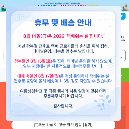
파이디온선교회
로그인
회원가입
해외배송
|
|
0
0
교재
도서
뮤직
용품
현수막
콘텐츠
로그인 하시면 보유 캐쉬 확
인 및 캐쉬 충전을 할 수 있습
니다.
오늘 하루 이 창을 열지 않음
[닫기]