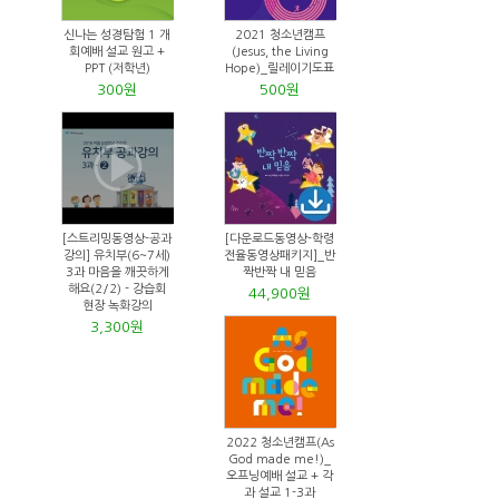
신나는 성경탐험 1 개
2021 청소년캠프
회예배 설교 원고 +
(Jesus, the Living
PPT (저학년)
Hope)_릴레이기도표
300원
500원
[스트리밍동영상-공과
[다운로드동영상-학령
강의] 유치부(6~7세)
전율동영상패키지]_반
3과 마음을 깨끗하게
짝반짝 내 믿음
해요(2/2) - 강습회
44,900원
현장 녹화강의
3,300원
2022 청소년캠프(As
God made me!)_
오프닝예배 설교 + 각
과 설교 1-3과