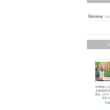
마태복음 22
성경암송찬양
영상 _201
학교 
무료