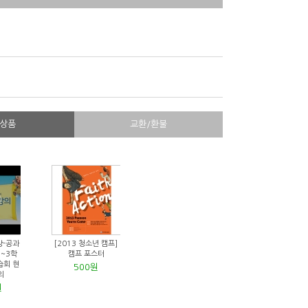
상품
교환/환불
상-공과
[2013 청소년 캠프]
1~3학
캠프 포스터
강습회 현
500원
의
원