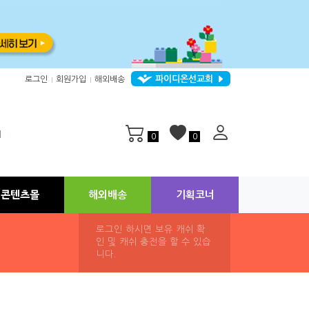
파이디온선교회
로그인
회원가입
해외배송
|
|
지
0
0
콘텐츠몰
해외배송
기획코너
로그인 하시면 보유 캐쉬 확
인 및 캐쉬 충전을 할 수 있습
니다.