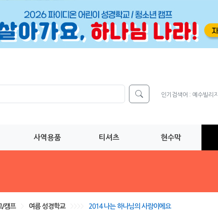
인기검색어 :
예수빌리
사역용품
티셔츠
현수막
/캠프
>
여름 성경학교
>>>>
2014 나는 하나님의 사람이에요