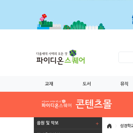
교재
도서
뮤직
음원 및 악보
>
성경학교