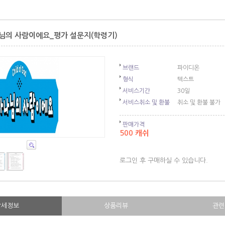
님의 사람이에요_평가 설문지(학령기)
브랜드
파이디온
형식
텍스트
서비스기간
30일
서비스취소 및 환불
취소 및 환불 불가
판매가격
500 캐쉬
로그인 후 구매하실 수 있습니다.
상세정보
상품리뷰
관련