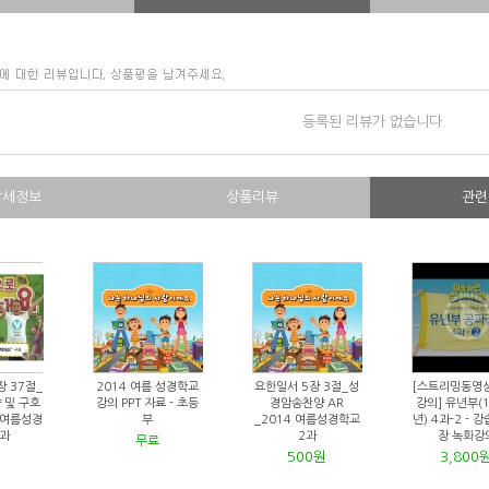
등록된 리뷰가 없습니다.
상세정보
상품리뷰
관련
장 37절_
2014 여름 성경학교
요한일서 5장 3절_성
[스트리밍동영
 및 구호
강의 PPT 자료 - 초등
경암송찬양 AR
강의] 유년부(
5 여름성경
부
_2014 여름성경학교
년) 4과-2 - 
4과
2과
장 녹화강
무료
500원
3,800