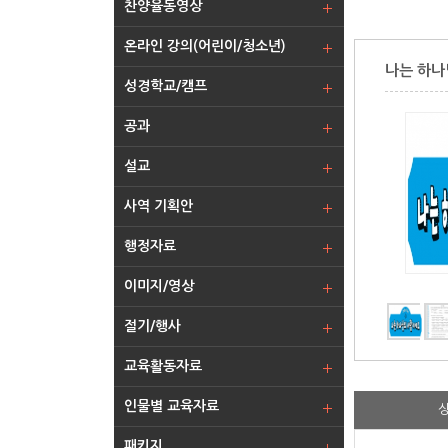
찬양율동영상
온라인 강의(어린이/청소년)
나는 하나
성경학교/캠프
공과
설교
사역 기획안
행정자료
이미지/영상
절기/행사
교육활동자료
인물별 교육자료
패키지