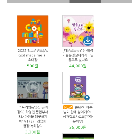
2022 청소년캠프(As
[다운로드동영상-학령
God made me!)_
기율동영상패키지]_믿
초대장
음으로 빛나요
500원
44,900원
[스트리밍동영상-공과
[콘텐츠] 예수
강의] 학령전 통합부서
님과 함께 살아가요!-
3과 마음을 깨끗하게
성경학교자료집(유아·
해요(1/2) - 강습회
유치부)
현장 녹화강의
36,000원
3,300원