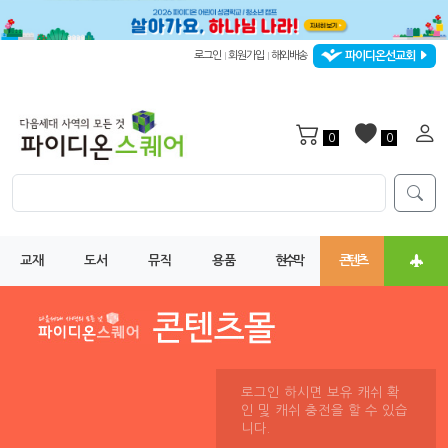
파이디온선교회
로그인
회원가입
해외배송
|
|
0
0
교재
도서
뮤직
용품
현수막
콘텐츠
로그인 하시면 보유 캐쉬 확
인 및 캐쉬 충전을 할 수 있습
니다.