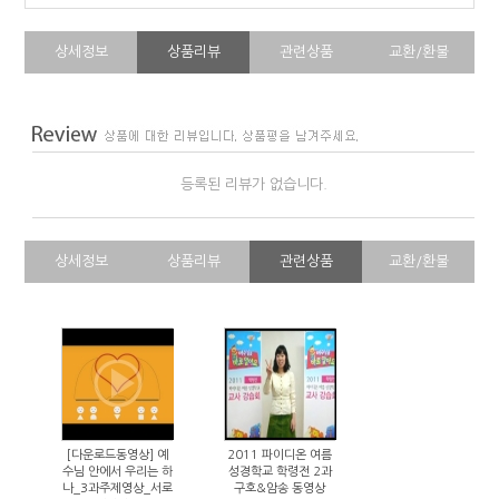
상세정보
상품리뷰
관련상품
교환/환불
등록된 리뷰가 없습니다.
상세정보
상품리뷰
관련상품
교환/환불
[다운로드동영상] 예
2011 파이디온 여름
수님 안에서 우리는 하
성경학교 학령전 2과
나_3과주제영상_서로
구호&암송 동영상