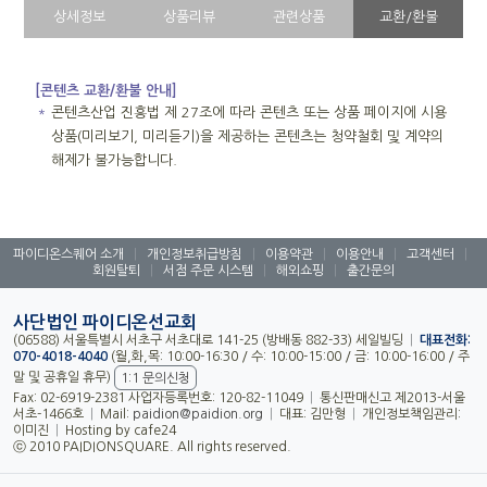
상세정보
상품리뷰
관련상품
교환/환불
[콘텐츠 교환/환불 안내]
＊
콘텐츠산업 진흥법 제 27조에 따라 콘텐츠 또는 상품 페이지에 시용
상품(미리보기, 미리듣기)을 제공하는 콘텐츠는 청약철회 및 계약의
해제가 불가능합니다.
파이디온스퀘어 소개
|
개인정보취급방침
|
이용약관
|
이용안내
|
고객센터
|
회원탈퇴
|
서점 주문 시스템
|
해외쇼핑
|
출간문의
사단법인 파이디온선교회
(06588) 서울특별시 서초구 서초대로 141-25 (방배동 882-33) 세일빌딩
|
대표전화:
070-4018-4040
(월,화,목: 10:00-16:30 / 수: 10:00-15:00 / 금: 10:00-16:00 / 주
말 및 공휴일 휴무)
1:1 문의신청
Fax: 02-6919-2381 사업자등록번호: 120-82-11049
|
통신판매신고 제2013-서울
서초-1466호
|
Mail:
paidion@paidion.org
|
대표: 김만형
|
개인정보책임관리:
이미진
|
Hosting by cafe24
ⓒ 2010 PAIDIONSQUARE. All rights reserved.