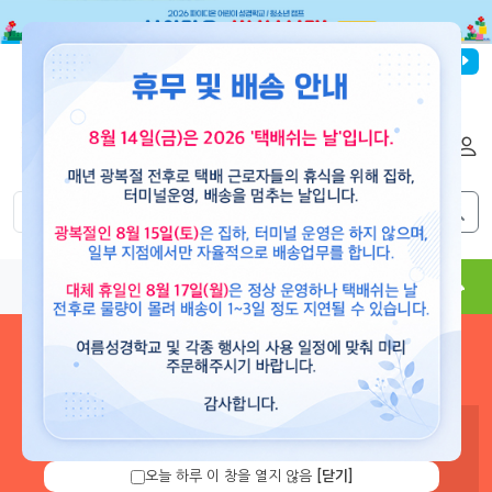
파이디온선교회
로그인
회원가입
해외배송
|
|
0
0
교재
도서
뮤직
용품
현수막
콘텐츠
로그인 하시면 보유 캐쉬 확
인 및 캐쉬 충전을 할 수 있습
니다.
오늘 하루 이 창을 열지 않음
[닫기]