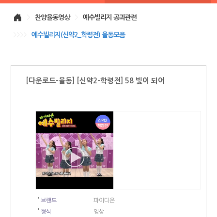
>
찬양율동영상
>
예수빌리지 공과관련
>>>>
예수빌리지(신약2_학령전) 율동모음
[다운로드-율동] [신약2-학령전] 58 빛이 되어
브랜드
파이디온
형식
영상