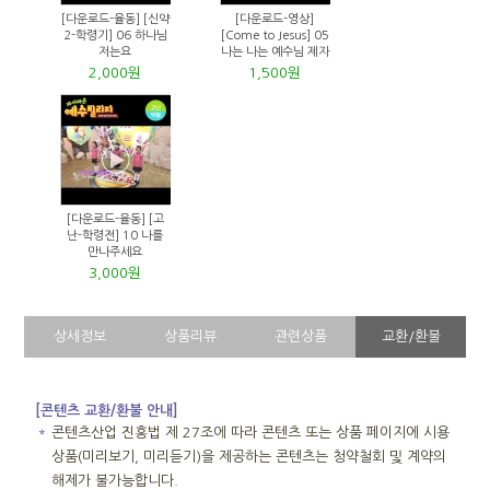
[다운로드-율동] [신약
[다운로드-영상]
2-학령기] 06 하나님
[Come to Jesus] 05
저는요
나는 나는 예수님 제자
2,000원
1,500원
[다운로드-율동] [고
난-학령전] 10 나를
만나주세요
3,000원
상세정보
상품리뷰
관련상품
교환/환불
[콘텐츠 교환/환불 안내]
＊
콘텐츠산업 진흥법 제 27조에 따라 콘텐츠 또는 상품 페이지에 시용
상품(미리보기, 미리듣기)을 제공하는 콘텐츠는 청약철회 및 계약의
해제가 불가능합니다.