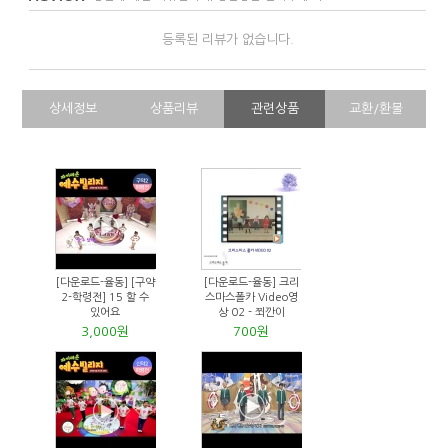
등록된 리뷰가 없습니다.
상세정보
상품리뷰
관련상품
교환/환불
[다운로드-율동] [구약
[다운로드-율동] 크리
2-학령전] 15 할 수
스마스폴카 Video영
있어요
상 02 - 쬐깐이
3,000원
700원