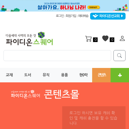
파이디온선교회
로그인
회원가입
해외배송
|
|
0
0
교재
도서
뮤직
용품
현수막
콘텐츠
로그인 하시면 보유 캐쉬 확
인 및 캐쉬 충전을 할 수 있습
니다.