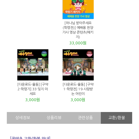
[하나님 받아주세요
(학령전)] 예배용 찬양
가사 영상 콘텐츠(패키
지)
33,000원
[다운로드-율동] [구약
[다운로드-율동] [구약
2-학령기] 33 잊지 마
1-학령전] 19 사랑받
세요
는 어린이
3,000원
3,000원
상세정보
상품리뷰
관련상품
교환/환불
[콘텐츠 교환/환불 안내]