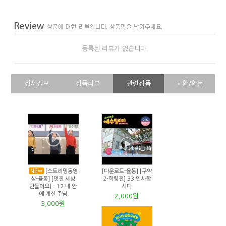
등록된 리뷰가 없습니다.
상세정보
상품리뷰
관련상품
교환/환불
[스트리밍동영
[다운로드-율동] [구약
상-율동] [멋진 세상
2-학령전] 33 인사합
만들어요] - 12 내 안
시다
에 계신 주님
2,000원
3,000원