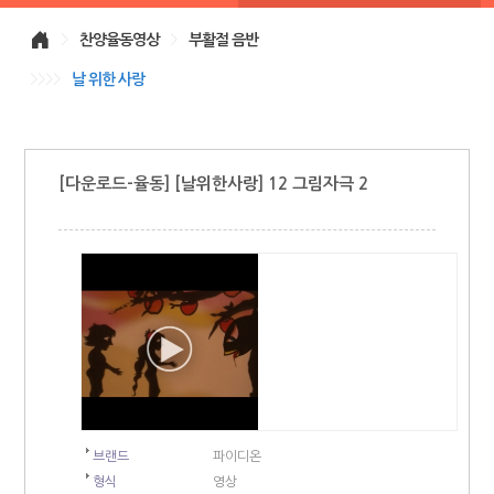
>
찬양율동영상
>
부활절 음반
>>>>
날 위한 사랑
[다운로드-율동] [날위한사랑] 12 그림자극 2
브랜드
파이디온
형식
영상