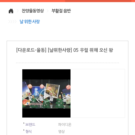
>
찬양율동영상
>
부활절 음반
>>>>
날 위한 사랑
[다운로드-율동] [날위한사랑] 05 우릴 위해 오신 왕
브랜드
파이디온
형식
영상