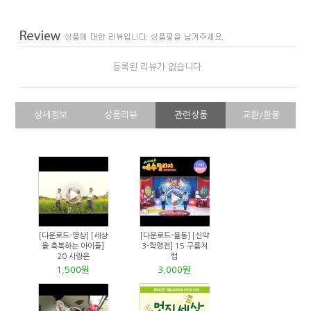
등록된 리뷰가 없습니다.
상세정보
상품리뷰
관련상품
교환/환불
[다운로드-영상] [세상
[다운로드-율동] [신약
을 축복하는 아이들]
3-학령전] 15 구름처
20 사랑은
럼
1,500원
3,000원