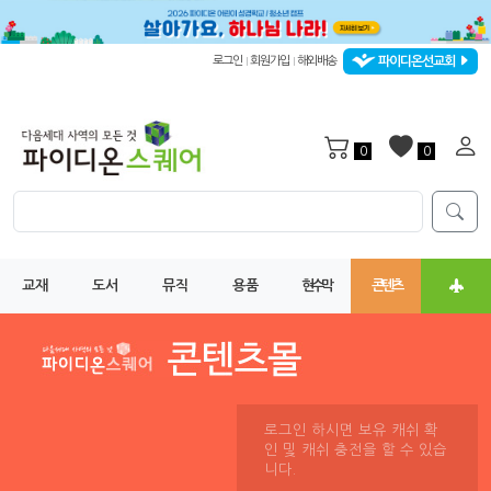
파이디온선교회
로그인
회원가입
해외배송
|
|
0
0
교재
도서
뮤직
용품
현수막
콘텐츠
로그인 하시면 보유 캐쉬 확
인 및 캐쉬 충전을 할 수 있습
니다.