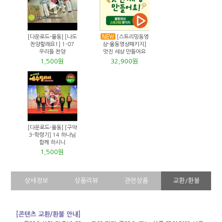
[다운로드-율동] [나도
[스트리밍동영
찬양할래요1] 1-07
상-율동영상패키지]
우리들 찬양
멋진 세상 만들어요
1,500원
32,900원
[다운로드-율동] [구약
3-학령기] 14 하나님
함께 하시니
1,500원
상세정보
상품리뷰
관련상품
교환/환불
[콘텐츠 교환/환불 안내]