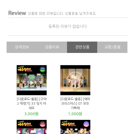
등록된 리뷰가 없습니다.
상세정보
상품리뷰
관련상품
교환/환불
[다운로드-율동] [구약
[다운로드-율동] [해피
2-학령기] 33 잊지 마
크리스마스] 07 모두
세요
기뻐해
3,000원
1,000원