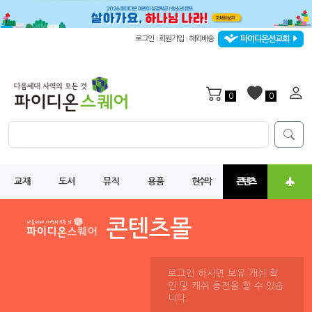
파이디온선교회
로그인
회원가입
해외배송
|
|
0
0
교재
도서
뮤직
용품
현수막
콘텐츠
로그인 하시면 보유 캐쉬 확
인 및 캐쉬 충전을 할 수 있습
니다.