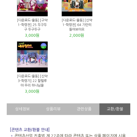
[다운로드-율동] [구약
[다운로드-율동] [신약
1-학령전] 25 두구두
1-학령전] 64 가만히
구 두구두구
들어보아요
3,000원
2,000원
[다운로드-율동] [신약
3-학령기] 22 할렐루
야 우리 하나님을
3,000원
상세정보
상품리뷰
관련상품
교환/환불
[콘텐츠 교환/환불 안내]
＊
콘텐츠산업 진흥법 제 27조에 따라 콘텐츠 또는 상품 페이지에 시용