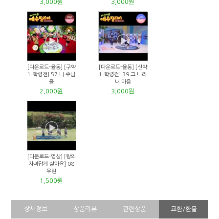
3,000원
3,000원
[다운로드-율동] [구약
[다운로드-율동] [신약
1-학령전] 57 나 주님
1-학령전] 39 그 나라
을
내 마음
2,000원
3,000원
[다운로드-영상] [왕의
자녀답게 살아요] 08
우린
1,500원
상세정보
상품리뷰
관련상품
교환/환불