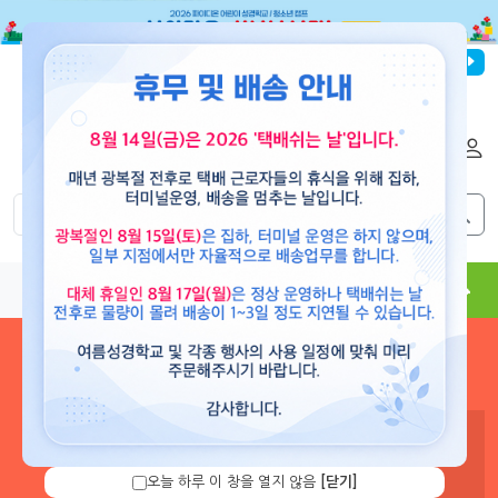
파이디온선교회
로그인
회원가입
해외배송
|
|
0
0
교재
도서
뮤직
용품
현수막
콘텐츠
로그인 하시면 보유 캐쉬 확
인 및 캐쉬 충전을 할 수 있습
니다.
오늘 하루 이 창을 열지 않음
[닫기]