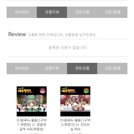
상세정보
상품리뷰
관련상품
교환/환불
등록된 리뷰가 없습니다.
상세정보
상품리뷰
관련상품
교환/환불
[다운로드-율동] [구약
[다운로드-율동] [구약
1-학령전] 21 믿음에
3-학령기] 31 인도하
굳게 서요(학령전)
심 따라