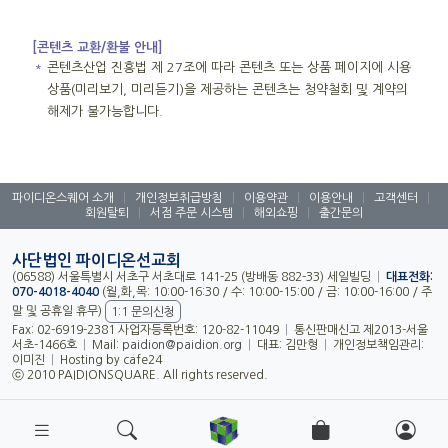
[콘텐츠 교환/환불 안내]
＊
콘텐츠산업 진흥법 제 27조에 따라 콘텐츠 또는 상품 페이지에 시용
상품(미리보기, 미리듣기)을 제공하는 콘텐츠는 청약철회 및 계약의
해제가 불가능합니다.
파이디온스퀘어 소개
|
개인정보취급방침
|
이용약관
|
이용안내
|
고객센터
|
회원탈퇴
|
서점 주문 시스템
|
해외쇼핑
|
출간문의
사단법인 파이디온선교회
(06588) 서울특별시 서초구 서초대로 141-25 (방배동 882-33) 세일빌딩
|
대표전화:
070-4018-4040
(월,화,목: 10:00-16:30 / 수: 10:00-15:00 / 금: 10:00-16:00 / 주
말 및 공휴일 휴무)
1:1 문의신청
Fax: 02-6919-2381 사업자등록번호: 120-82-11049
|
통신판매신고 제2013-서울
서초-1466호
|
Mail:
paidion@paidion.org
|
대표: 김만형
|
개인정보책임관리:
이미진
|
Hosting by cafe24
ⓒ 2010 PAIDIONSQUARE. All rights reserved.