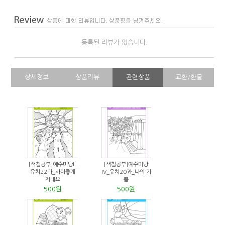
등록된 리뷰가 없습니다.
상세정보
상품리뷰
관련상품
교환/환불
[색칠공부]예수마당I_
[색칠공부]예수마당
유치22과_사이좋게
IV_유치20과_나의 기
지내요
쁨
500원
500원