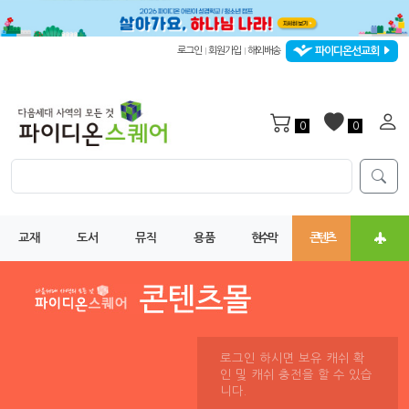
파이디온선교회
로그인
회원가입
해외배송
|
|
0
0
교재
도서
뮤직
용품
현수막
콘텐츠
로그인 하시면 보유 캐쉬 확
인 및 캐쉬 충전을 할 수 있습
니다.