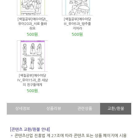
[색칠공부]예수마당I_
[색칠공부]예수마당
유아20과_서로 돌봐
III_유아5과_방주를
줘요
지어라
500원
500원
[색칠공부]예수마당
IV_유아15과_온 세상
의 친구들에게
500원
상세정보
상품리뷰
관련상품
교환/환불
[콘텐츠 교환/환불 안내]
＊
콘텐츠산업 진흥법 제 27조에 따라 콘텐츠 또는 상품 페이지에 시용