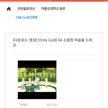
>
찬양율동영상
>
여름성경학교 음반
>>>>
Only God(2009)
[다운로드-영상] [Only God] 04 소중한 마음을 드려
요
브랜드
파이디온