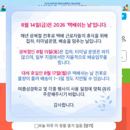
파이디온선교회
로그인
회원가입
해외배송
|
|
0
0
교재
도서
뮤직
용품
현수막
콘텐츠
로그인 하시면 보유 캐쉬 확
인 및 캐쉬 충전을 할 수 있습
니다.
오늘 하루 이 창을 열지 않음
[닫기]