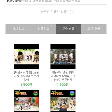
등록된 리뷰가 없습니다.
상세정보
상품리뷰
관련상품
교환/환불
[다운로드-영상] [믿음
[다운로드-영상] [왕의
의 빛] 05 승리는 주께
자녀답게 살아요] 19
있네
전부이신 주님께
1,500원
1,500원