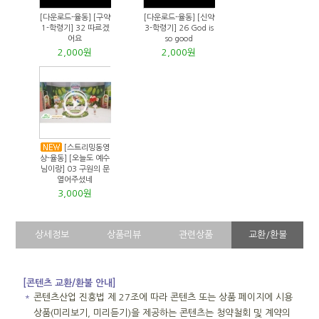
[다운로드-율동] [구약
[다운로드-율동] [신약
1-학령기] 32 따르겠
3-학령기] 26 God is
어요
so good
2,000원
2,000원
[스트리밍동영
상-율동] [오늘도 예수
님이랑] 03 구원의 문
열어주셨네
3,000원
상세정보
상품리뷰
관련상품
교환/환불
[콘텐츠 교환/환불 안내]
＊
콘텐츠산업 진흥법 제 27조에 따라 콘텐츠 또는 상품 페이지에 시용
상품(미리보기, 미리듣기)을 제공하는 콘텐츠는 청약철회 및 계약의