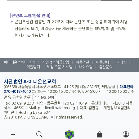
[콘텐츠 교환/환불 안내]
＊
콘텐츠산업 진흥법 제 27조에 따라 콘텐츠 또는 상품 페이지에 시용
상품(미리보기, 미리듣기)을 제공하는 콘텐츠는 청약철회 및 계약의
해제가 불가능합니다.
파이디온스퀘어 소개
|
개인정보취급방침
|
이용약관
|
이용안내
|
고객센터
|
회원탈퇴
|
서점 주문 시스템
|
해외쇼핑
|
출간문의
사단법인 파이디온선교회
(06588) 서울특별시 서초구 서초대로 141-25 (방배동 882-33) 세일빌딩
|
대표전화:
070-4018-4040
(월,화,목: 10:00-16:30 / 수: 10:00-15:00 / 금: 10:00-16:00 / 주
말 및 공휴일 휴무)
1:1 문의신청
Fax: 02-6919-2381 사업자등록번호: 120-82-11049
|
통신판매신고 제2013-서울
서초-1466호
|
Mail:
paidion@paidion.org
|
대표: 김만형
|
개인정보책임관리:
이미진
|
Hosting by cafe24
ⓒ 2010 PAIDIONSQUARE. All rights reserved.