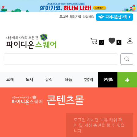
파이디온선교회
로그인
회원가입
해외배송
|
|
0
0
교재
도서
뮤직
용품
현수막
콘텐츠
로그인 하시면 보유 캐쉬 확
인 및 캐쉬 충전을 할 수 있습
니다.