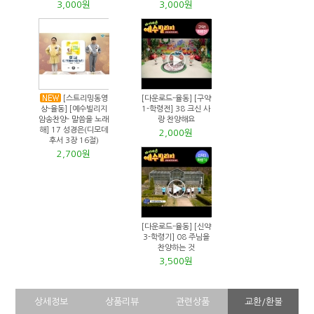
3,000원
3,000원
[스트리밍동영
[다운로드-율동] [구약
상-율동] [예수빌리지
1-학령전] 38 크신 사
암송찬양- 말씀을 노래
랑 찬양해요
해] 17 성경은(디모데
2,000원
후서 3장 16절)
2,700원
[다운로드-율동] [신약
3-학령기] 08 주님을
찬양하는 것
3,500원
상세정보
상품리뷰
관련상품
교환/환불