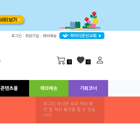
파이디온선교회
로그인
회원가입
해외배송
|
|
지
0
0
콘텐츠몰
해외배송
기획코너
로그인 하시면 보유 캐쉬 확
인 및 캐쉬 충전을 할 수 있습
니다.