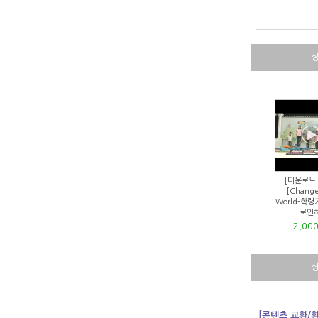
[다운로드
[Change
World-학령기
로인
2,00
[콘텐츠 교환/