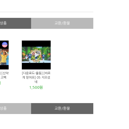
상품
교환/환불
 [신약
[다운로드-율동] [바르
2 고백
게 믿어요] 05 지으셨
네
원
1,500원
상품
교환/환불