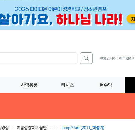
인기검색어 :
예수빌리
사역용품
티셔츠
현수막
동영상
>
여름성경학교 음반
>>>>
Jump Start (2011_학령기)