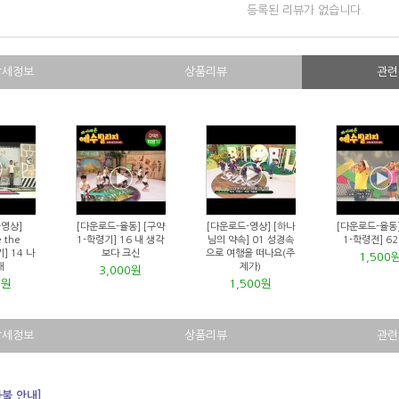
등록된 리뷰가 없습니다.
상세정보
상품리뷰
관련
-영상]
[다운로드-율동] [구약
[다운로드-영상] [하나
[다운로드-율동]
 the
1-학령기] 16 내 생각
님의 약속] 01 성경속
1-학령전] 6
] 14 나
보다 크신
으로 여행을 떠나요(주
1,500
해
제가)
3,000원
0원
1,500원
상세정보
상품리뷰
관련
환불 안내]