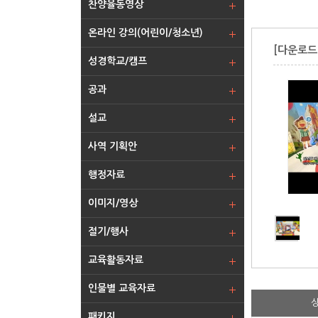
찬양율동영상
온라인 강의(어린이/청소년)
[다운로드-
성경학교/캠프
공과
설교
사역 기획안
행정자료
이미지/영상
절기/행사
교육활동자료
인물별 교육자료
패키지