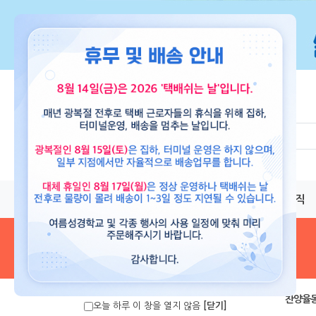
교재
도서
뮤직
음원 및 악보
>
찬양율
오늘 하루 이 창을 열지 않음
[닫기]