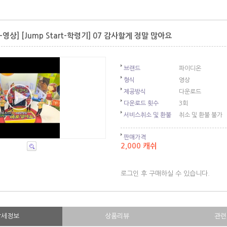
영상] [Jump Start-학령기] 07 감사할게 정말 많아요
브랜드
파이디온
형식
영상
제공방식
다운로드
다운로드 횟수
3회
서비스취소 및 환불
취소 및 환불 불가
판매가격
2,000 캐쉬
로그인 후 구매하실 수 있습니다.
상세정보
상품리뷰
관련