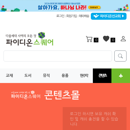
파이디온선교회
로그인
회원가입
해외배송
|
|
0
0
교재
도서
뮤직
용품
현수막
콘텐츠
로그인 하시면 보유 캐쉬 확
인 및 캐쉬 충전을 할 수 있습
니다.