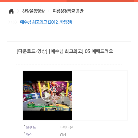
>
찬양율동영상
>
여름성경학교 음반
>>>>
예수님 최고최고 (2012_학령전)
[다운로드-영상] [예수님 최고최고] 05 예배드려요
브랜드
파이디온
형식
영상