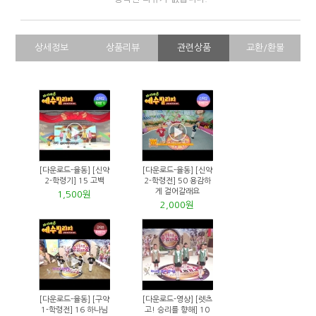
상세정보
상품리뷰
관련상품
교환/환불
[다운로드-율동] [신약
[다운로드-율동] [신약
2-학령기] 15 고백
2-학령전] 50 용감하
게 걸어갈래요
1,500원
2,000원
[다운로드-율동] [구약
[다운로드-영상] [렛츠
1-학령전] 16 하나님
고! 승리를 향해] 10