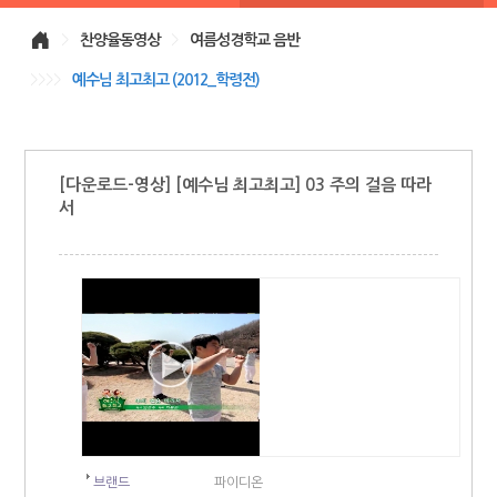
>
찬양율동영상
>
여름성경학교 음반
>>>>
예수님 최고최고 (2012_학령전)
[다운로드-영상] [예수님 최고최고] 03 주의 걸음 따라
서
브랜드
파이디온