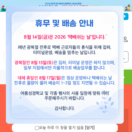
파이디온선교회
로그인
회원가입
해외배송
|
|
0
0
교재
도서
뮤직
용품
현수막
콘텐츠
로그인 하시면 보유 캐쉬 확
인 및 캐쉬 충전을 할 수 있습
니다.
오늘 하루 이 창을 열지 않음
[닫기]