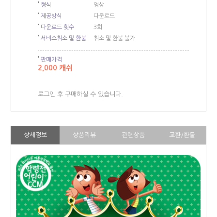
형식
영상
제공방식
다운로드
다운로드 횟수
3회
서비스취소 및 환불
취소 및 환불 불가
판매가격
2,000 캐쉬
로그인 후 구매하실 수 있습니다.
상세정보
상품리뷰
관련상품
교환/환불