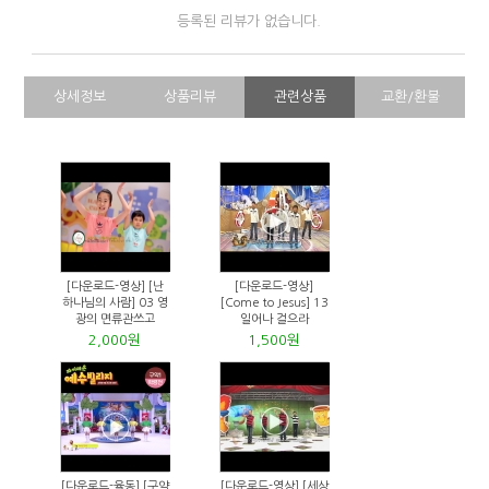
등록된 리뷰가 없습니다.
상세정보
상품리뷰
관련상품
교환/환불
[다운로드-영상] [난
[다운로드-영상]
하나님의 사람] 03 영
[Come to Jesus] 13
광의 면류관쓰고
일어나 걸으라
2,000원
1,500원
[다운로드-율동] [구약
[다운로드-영상] [세상