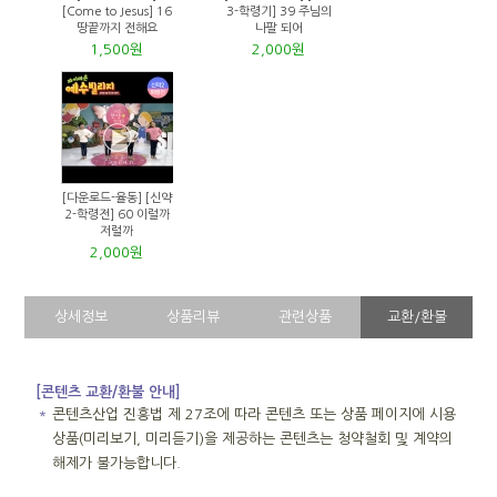
[Come to Jesus] 16
3-학령기] 39 주님의
땅끝까지 전해요
나팔 되어
1,500원
2,000원
[다운로드-율동] [신약
2-학령전] 60 이럴까
저럴까
2,000원
상세정보
상품리뷰
관련상품
교환/환불
[콘텐츠 교환/환불 안내]
＊
콘텐츠산업 진흥법 제 27조에 따라 콘텐츠 또는 상품 페이지에 시용
상품(미리보기, 미리듣기)을 제공하는 콘텐츠는 청약철회 및 계약의
해제가 불가능합니다.