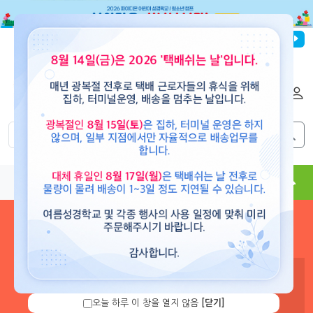
파이디온선교회
로그인
회원가입
해외배송
|
|
0
0
교재
도서
뮤직
용품
현수막
콘텐츠
로그인 하시면 보유 캐쉬 확
인 및 캐쉬 충전을 할 수 있습
니다.
오늘 하루 이 창을 열지 않음
[닫기]