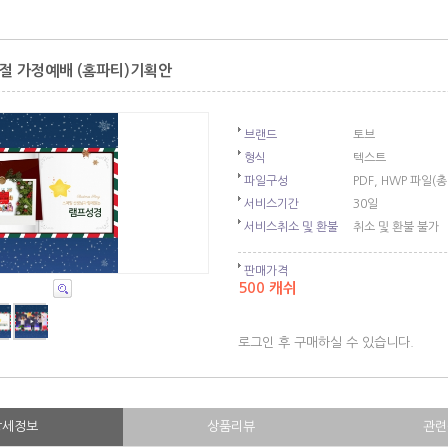
절 가정예배 (홈파티)기획안
브랜드
토브
형식
텍스트
파일구성
PDF, HWP 파일(총
서비스기간
30일
서비스취소 및 환불
취소 및 환불 불가
판매가격
500 캐쉬
로그인 후 구매하실 수 있습니다.
상세정보
상품리뷰
관련