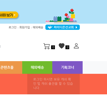
파이디온선교회
로그인
회원가입
해외배송
|
|
지
0
0
콘텐츠몰
해외배송
기획코너
로그인 하시면 보유 캐쉬 확
인 및 캐쉬 충전을 할 수 있습
니다.