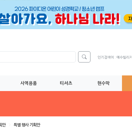
인기검색어 :
예수빌리
사역용품
티셔츠
현수막
획안
>
특별 행사 기획안