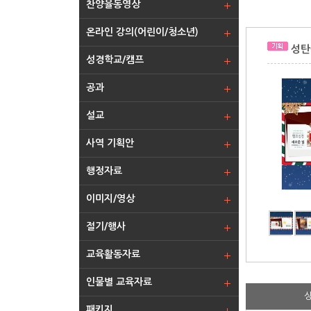
찬양율동영상
온라인 강의(어린이/청소년)
성탄
성경학교/캠프
공과
설교
사역 기획안
행정자료
이미지/영상
절기/행사
교육활동자료
인물별 교육자료
패키지