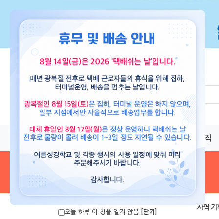
교재
도서
뮤직
음원 및 악보
>
사역 기
오늘 하루 이 창을 열지 않음
[닫기]