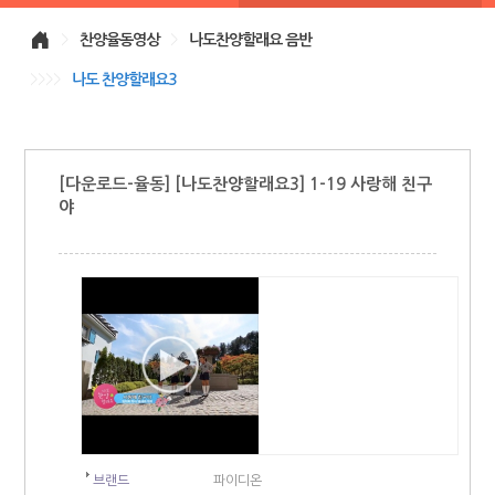
>
찬양율동영상
>
나도찬양할래요 음반
>>>>
나도 찬양할래요3
[다운로드-율동] [나도찬양할래요3] 1-19 사랑해 친구
야
브랜드
파이디온