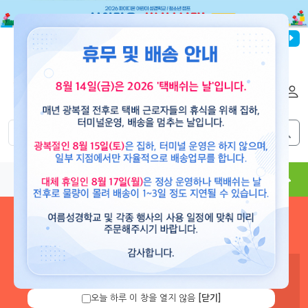
파이디온선교회
로그인
회원가입
해외배송
|
|
0
0
교재
도서
뮤직
용품
현수막
콘텐츠
로그인 하시면 보유 캐쉬 확
인 및 캐쉬 충전을 할 수 있습
니다.
오늘 하루 이 창을 열지 않음
[닫기]