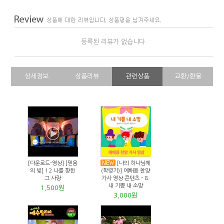
등록된 리뷰가 없습니다.
상세정보
상품리뷰
관련상품
교환/환불
[다운로드-영상] [믿음
[나의 하나님께
의 빛] 12 나를 향한
(학령기)] 예배용 찬양
그 사랑
가사 영상 콘텐츠 - 8.
내 기쁨 내 소망
1,500원
3,000원