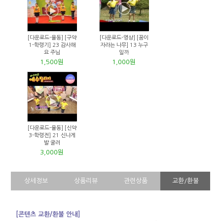
[다운로드-율동] [구약
[다운로드-영상] [꿈이
1-학령기] 23 감사해
자라는 나무] 13 누구
요 주님
일까
1,500원
1,000원
[다운로드-율동] [신약
3-학령전] 21 신나게
발 굴러
3,000원
상세정보
상품리뷰
관련상품
교환/환불
[콘텐츠 교환/환불 안내]