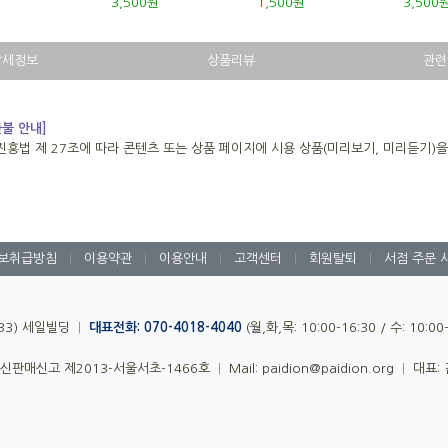
3,500원
1,500원
3,500
상세정보
상품리뷰
관련
환불 안내]
진흥법 제 27조에 따라 콘텐츠 또는 상품 페이지에 시용 상품(미리보기, 미리듣기)
보취급방침
|
이용약관
|
이용안내
|
고객센터
|
회원탈퇴
|
서점 주문 
-33) 세일빌딩
|
대표전화: 070-4018-4040
(월,화,목: 10:00-16:30 / 수: 10:0
신판매신고 제2013-서울서초-1466호
|
Mail:
paidion@paidion.org
|
대표: