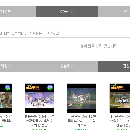
상세정보
상품리뷰
관련
등록된 리뷰가 없습니다.
상세정보
상품리뷰
관련
동] [신약
[다운로드-율동] [신약
[다운로드-율동] [첫번
[다운로드-율동
1 버려요
2-학령기] 27 오직 여
크리스마스] 04 기쁨
사-학령기] 29
호와 한 분만
의 소식
찬양하는 
0원