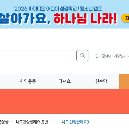
인기검색어 :
예수빌리
사역용품
티셔츠
현수막
동영상
>
나도찬양할래요 음반
>>>>
나도 찬양할래요3