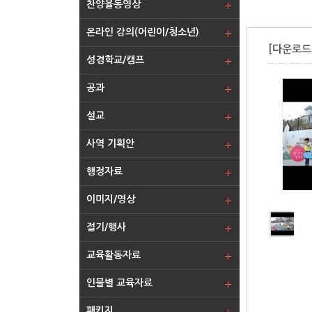
찬양율동영상
온라인 강의(어린이/청소년)
[다운로드
성경학교/캠프
공과
설교
사역 기획안
행정자료
이미지/영상
절기/행사
교육활동자료
인물별 교육자료
패키지