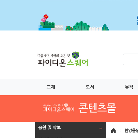
교재
도서
뮤직
음원 및 악보
>
찬양율