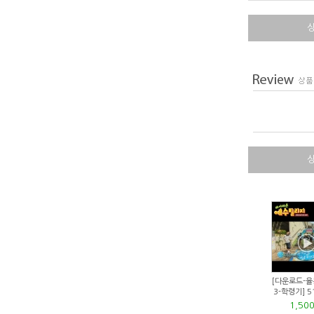
[다운로드-율
3-학령기] 5
1,50