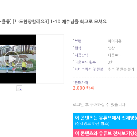
-율동] [나도찬양할래요3] 1-10 예수님을 최고로 모셔요
브랜드
파이디온
형식
영상
제공방식
다운로드
다운로드 횟수
3회
서비스취소 및 환불
취소 및 환불 불가
판매가격
2,000 캐쉬
로그인 후 구매하실 수 있습니다.
이 콘텐츠는 유튜브에서 전체영상
(상세정보 하단 참조)
이 콘텐츠와 유튜브 전체보기영상