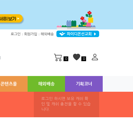
파이디온선교회
로그인
회원가입
해외배송
|
|
지
0
0
콘텐츠몰
해외배송
기획코너
로그인 하시면 보유 캐쉬 확
인 및 캐쉬 충전을 할 수 있습
니다.