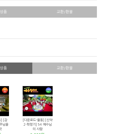
상품
교환/환불
상품
교환/환불
] [감
[다운로드-율동] [신약
 주님을
2-학령기] 54 예수님
것
의 사람