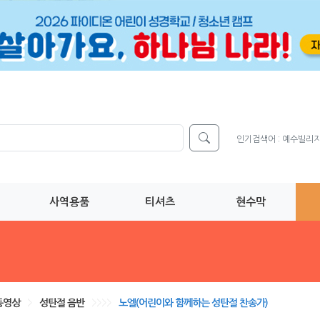
인기검색어 :
예수빌리
사역용품
티셔츠
현수막
동영상
>
성탄절 음반
>>>>
노엘(어린이와 함께하는 성탄절 찬송가)