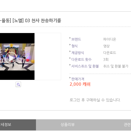
율동] [노엘] 03 천사 찬송하기를
브랜드
파이디온
형식
영상
제공방식
다운로드
다운로드 횟수
3회
서비스취소 및 환불
취소 및 환불 불가
판매가격
2,000 캐쉬
로그인 후 구매하실 수 있습니다.
상세정보
상품리뷰
관련