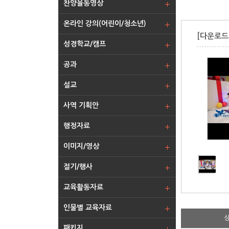
찬양율동영상
온라인 강의(어린이/청소년)
[다운로드-
성경학교/캠프
공과
설교
사역 기획안
행정자료
이미지/영상
절기/행사
교육활동자료
인물별 교육자료
패키지