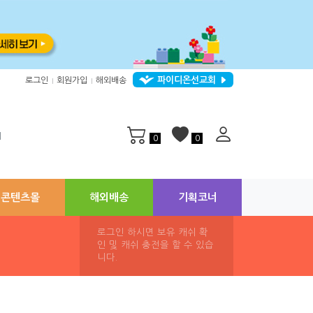
파이디온선교회
로그인
회원가입
해외배송
|
|
지
0
0
콘텐츠몰
해외배송
기획코너
로그인 하시면 보유 캐쉬 확
인 및 캐쉬 충전을 할 수 있습
니다.