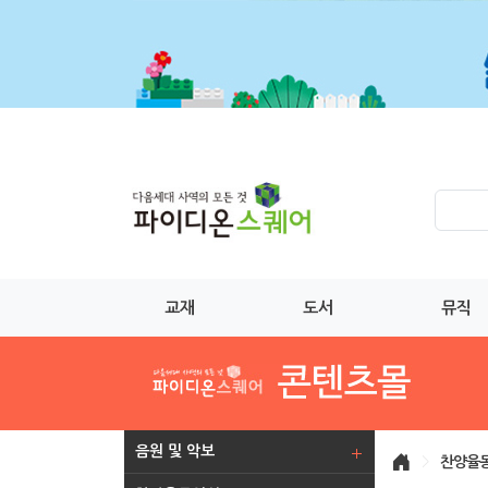
교재
도서
뮤직
음원 및 악보
>
찬양율