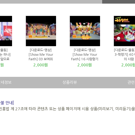
-율동]
[다운로드-영상]
[다운로드-영상]
[다운로드-율동]
는 하나]
[Show Me Your
[Show Me Your
3-학령기] 40
님 앞으로
Faith] 03 보여줘
Faith] 16 사랑향기
의 사람
0원
2,000원
2,000원
2,000
상세정보
상품리뷰
관련
환불 안내]
진흥법 제 27조에 따라 콘텐츠 또는 상품 페이지에 시용 상품(미리보기, 미리듣기)