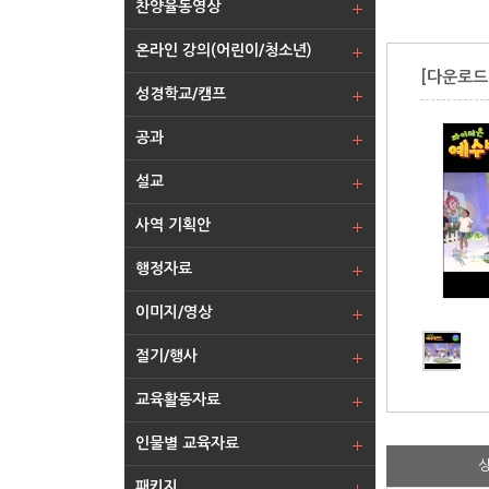
찬양율동영상
온라인 강의(어린이/청소년)
[다운로드
성경학교/캠프
공과
설교
사역 기획안
행정자료
이미지/영상
절기/행사
교육활동자료
인물별 교육자료
패키지