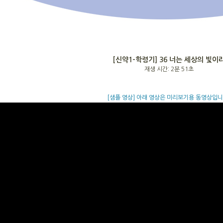
[신약1-학령기]
36 너는 세상의 빛이
재생 시간: 2분 51초
[샘플 영상] 아래 영상은 미리보기용 동영상입니