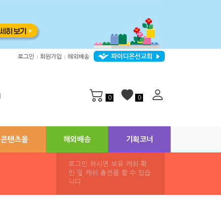
파이디온선교회
로그인
회원가입
해외배송
|
|
지
0
0
콘텐츠몰
해외배송
기획코너
로그인 하시면 보유 캐쉬 확
인 및 캐쉬 충전을 할 수 있습
니다.