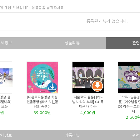
등록된 리뷰가 없습니다.
상세정보
상품리뷰
관련
영상-율
[다운로드동영상-학령
[다운로드-율동] [하나
[스트리밍동영
로빛나요]
전율동영상패키지]_믿
님 나라의 노래] 04 목
동] [예수님을 
의 보좌
음의 꿈쟁이
마른 내 마음
09 예수는 그
니
0원
39,000원
4,000원
2,500
상세정보
상품리뷰
관련