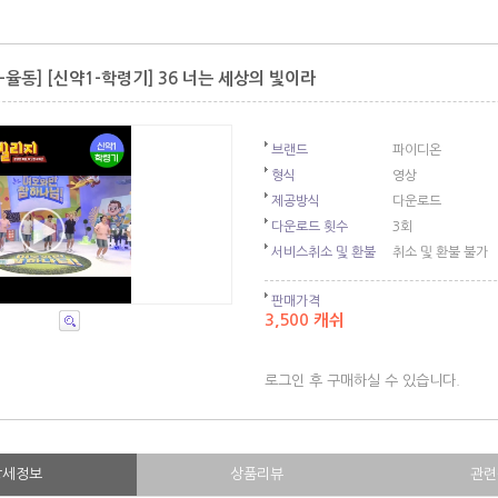
-율동] [신약1-학령기] 36 너는 세상의 빛이라
브랜드
파이디온
형식
영상
제공방식
다운로드
다운로드 횟수
3회
서비스취소 및 환불
취소 및 환불 불가
판매가격
3,500 캐쉬
로그인 후 구매하실 수 있습니다.
상세정보
상품리뷰
관련