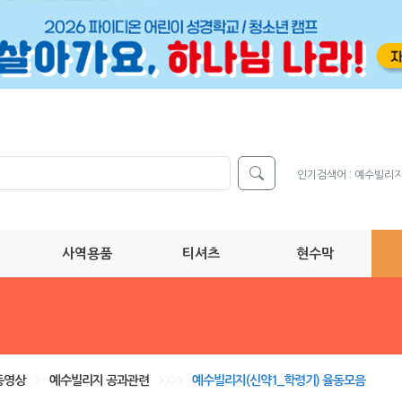
인기검색어 :
예수빌리
사역용품
티셔츠
현수막
동영상
>
예수빌리지 공과관련
>>>>
예수빌리지(신약1_학령기) 율동모음