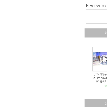
[스트리밍동
동] [믿음으
04 은혜
3,00