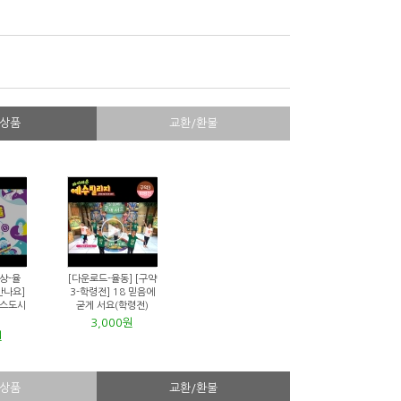
상품
교환/환불
상-율
[다운로드-율동] [구약
만나요]
3-학령전] 18 믿음에
리스도시
굳게 서요(학령전)
3,000원
원
상품
교환/환불