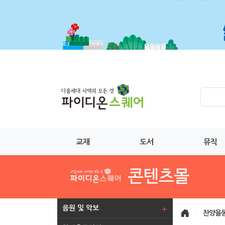
교재
도서
뮤직
음원 및 악보
>
찬양율