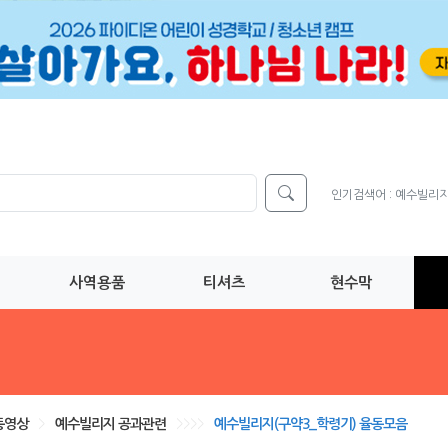
인기검색어 :
예수빌리
사역용품
티셔츠
현수막
동영상
>
예수빌리지 공과관련
>>>>
예수빌리지(구약3_학령기) 율동모음