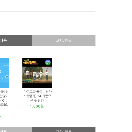
상품
교환/환불
처럼 선
[다운로드-율동] [신약
 찬양가
2-학령기] 34 기쁨으
 01.
로 주 찬양
택해요
1,000원
원