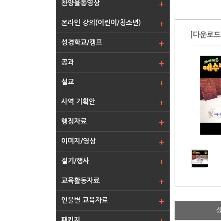
찬양율동영상
온라인 강의(어린이/청소년)
[다운로드
성경학교/캠프
공과
설교
사역 기획안
행정자료
이미지/영상
절기/행사
교육활동자료
인물별 교육자료
패키지