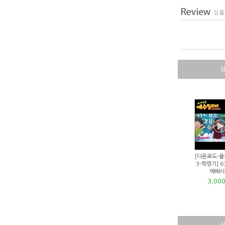
[다운로드-율
3-학령기] 6
예배시
3,00