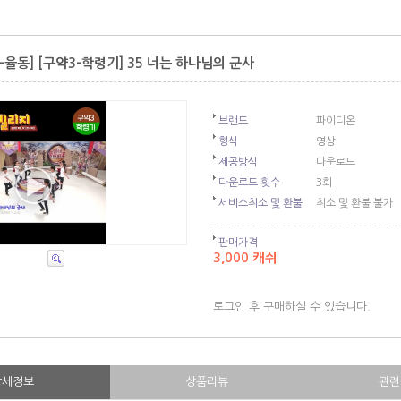
-율동] [구약3-학령기] 35 너는 하나님의 군사
브랜드
파이디온
형식
영상
제공방식
다운로드
다운로드 횟수
3회
서비스취소 및 환불
취소 및 환불 불가
판매가격
3,000 캐쉬
로그인 후 구매하실 수 있습니다.
상세정보
상품리뷰
관련