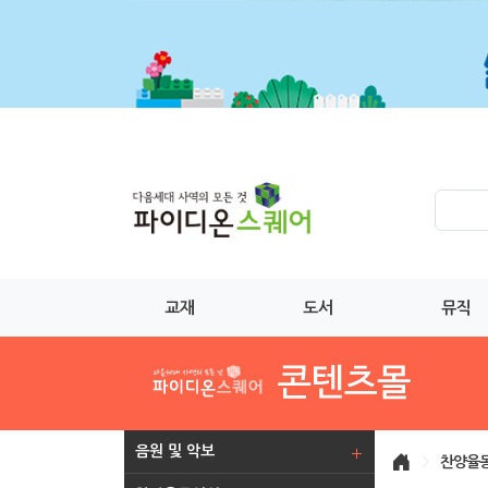
교재
도서
뮤직
음원 및 악보
>
찬양율