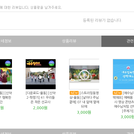
등록된 리뷰가 없습니다.
상세정보
상품리뷰
관련
동] [신약
[다운로드-율동] [신약
[스트리밍동영
[예수님
7 행복한
2-학령기] 41 우리들
상-율동] [날마다 주님
택해요] 예배용
간
은 작은 선교사
곁에] 07 내 앞에 옆에
사 영상 콘텐츠-
뒤에
예수님처럼 선
0원
2,000원
[주제가]
3,000원
3,000