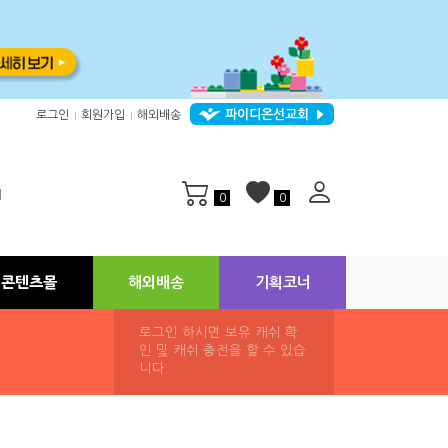
파이디온선교회
로그인
회원가입
해외배송
|
|
지
0
0
콘텐츠몰
해외배송
기획코너
로그인 하시면 보유 캐쉬 확
인 및 캐쉬 충전을 할 수 있습
니다.