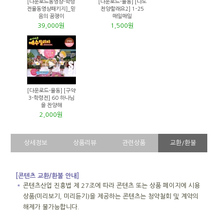
[다운로드동영상-학령
[다운로드-율동] [나도
전율동영상패키지]_믿
찬양할래요2] 1-25
음의 꿈쟁이
매일매일
39,000원
1,500원
[다운로드-율동] [구약
3-학령전] 60 하나님
을 찬양해
2,000원
상세정보
상품리뷰
관련상품
교환/환불
[콘텐츠 교환/환불 안내]
＊
콘텐츠산업 진흥법 제 27조에 따라 콘텐츠 또는 상품 페이지에 시용
상품(미리보기, 미리듣기)을 제공하는 콘텐츠는 청약철회 및 계약의
해제가 불가능합니다.