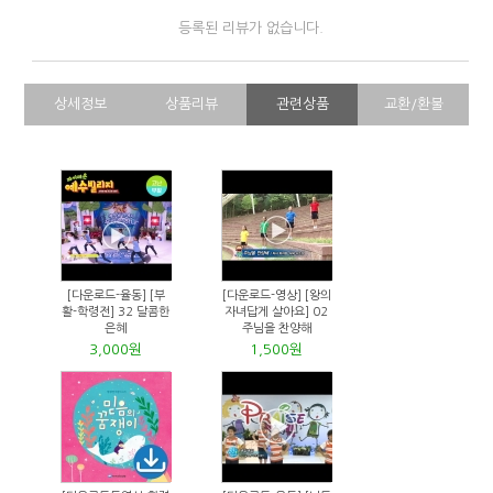
등록된 리뷰가 없습니다.
상세정보
상품리뷰
관련상품
교환/환불
[다운로드-율동] [부
[다운로드-영상] [왕의
활-학령전] 32 달콤한
자녀답게 살아요] 02
은혜
주님을 찬양해
3,000원
1,500원