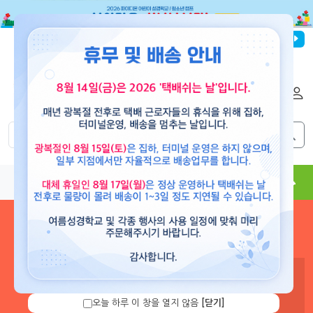
파이디온선교회
로그인
회원가입
해외배송
|
|
0
0
교재
도서
뮤직
용품
현수막
콘텐츠
로그인 하시면 보유 캐쉬 확
인 및 캐쉬 충전을 할 수 있습
니다.
오늘 하루 이 창을 열지 않음
[닫기]