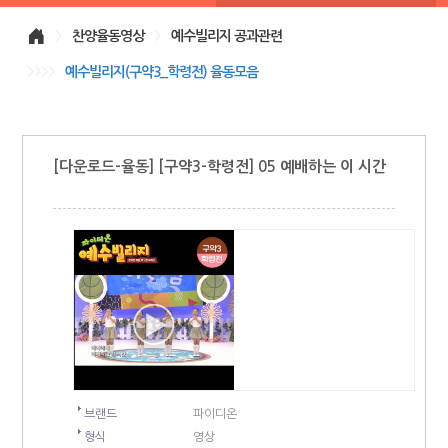
>
찬양율동영상
>
예수빌리지 공과관련
>>>>
예수빌리지(구약3_학령전) 율동모음
[다운로드-율동] [구약3-학령전] 05 예배하는 이 시간
브랜드
파이디온
형식
영상